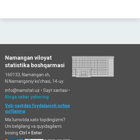
Namangan viloyat
statistika boshqarmasi
160133, Namangan sh,
N.Namangoniy ko'chasi, 14-uy.
info@namstat.uz •
Sayt xaritasi
•
Bizga xabar yuboring
Veb-saytdan foydalanish uchun
qo'llanma
Ma`lumotda xato topdingizmi?
Uni belgilang va quyidagilarni
bosing
Ctrl + Enter