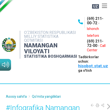
UZ
BOSHQARMA HAQIDA
(69) 211-
00-72
-
OCHIQ MA'LUMOTLAR
Ishonch
O‘ZBEKISTON RESPUBLIKASI
NASHRLAR
telefoni
MILLIY STATISTIKA
QO‘MITASI
(69) 211-
INTERAKTIV XIZMATLAR
NAMANGAN
72-00
-
Call
VILOYATI
MATBUOT XIZMATI
Center
STATISTIKA BOSHQARMASI
Tadbirkorlar
MUROJAATLAR
uchun:
hisobot.stat.uz
KONTAKTLAR
ga o'tish
Asosiy sahifa
Qo'mita yangiliklari
#Infografika Namangan