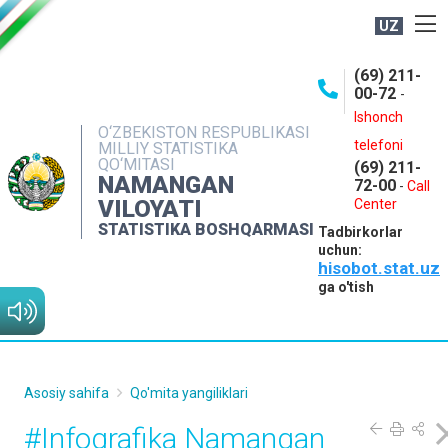
UZ
BOSHQARMA HAQIDA
(69) 211-
00-72
-
OCHIQ MA'LUMOTLAR
Ishonch
O‘ZBEKISTON RESPUBLIKASI
NASHRLAR
telefoni
MILLIY STATISTIKA
QO‘MITASI
(69) 211-
INTERAKTIV XIZMATLAR
NAMANGAN
72-00
-
Call
VILOYATI
MATBUOT XIZMATI
Center
STATISTIKA BOSHQARMASI
Tadbirkorlar
MUROJAATLAR
uchun:
hisobot.stat.uz
KONTAKTLAR
ga o'tish
Asosiy sahifa
Qo'mita yangiliklari
#Infografika Namangan