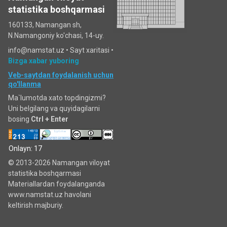
statistika boshqarmasi
160133, Namangan sh,
N.Namangoniy ko'chasi, 14-uy.
info@namstat.uz •
Sayt xaritasi
•
Bizga xabar yuboring
Veb-saytdan foydalanish uchun
qo'llanma
Ma`lumotda xato topdingizmi?
Uni belgilang va quyidagilarni
bosing
Ctrl + Enter
Onlayn: 17
© 2013-2026 Namangan viloyat
statistika boshqarmasi
Materiallardan foydalanganda
www.namstat.uz havolani
keltirish majburiy.