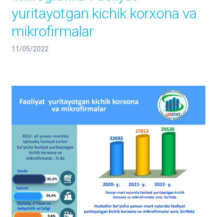
yuritayotgan kichik korxona va
mikrofirmalar
11/05/2022