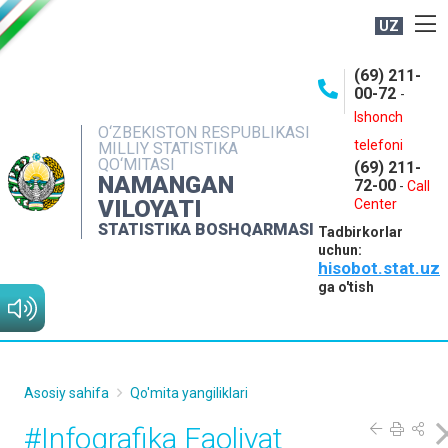
UZ
BOSHQARMA HAQIDA
(69) 211-
00-72
-
OCHIQ MA'LUMOTLAR
Ishonch
O‘ZBEKISTON RESPUBLIKASI
NASHRLAR
telefoni
MILLIY STATISTIKA
QO‘MITASI
(69) 211-
INTERAKTIV XIZMATLAR
NAMANGAN
72-00
-
Call
VILOYATI
MATBUOT XIZMATI
Center
STATISTIKA BOSHQARMASI
Tadbirkorlar
MUROJAATLAR
uchun:
hisobot.stat.uz
KONTAKTLAR
ga o'tish
Asosiy sahifa
Qo'mita yangiliklari
#Infografika Faoliyat