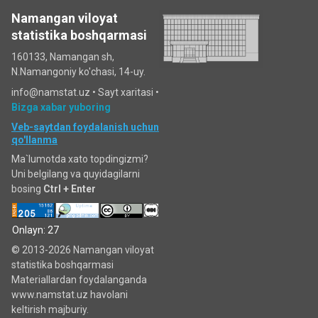
Namangan viloyat
statistika boshqarmasi
160133, Namangan sh,
N.Namangoniy ko'chasi, 14-uy.
info@namstat.uz •
Sayt xaritasi
•
Bizga xabar yuboring
Veb-saytdan foydalanish uchun
qo'llanma
Ma`lumotda xato topdingizmi?
Uni belgilang va quyidagilarni
bosing
Ctrl + Enter
Onlayn: 27
© 2013-2026 Namangan viloyat
statistika boshqarmasi
Materiallardan foydalanganda
www.namstat.uz havolani
keltirish majburiy.