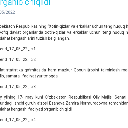
rganib chiqildi
05/2022
bekiston Respublikasining “Xotin-qizlar va erkaklar uchun teng huquq h
ofiq davlat organlarida xotin-qizlar va erkaklar uchun teng huquq h
lahat kengashlarini tuzish belgilangan.
lat statistika qoʻmitasida ham mazkur Qonun ijrosini ta’minlash m
ilib, samarali faoliyat yuritmoqda.
iy yilning 17- may kuni Oʻzbekiston Respublikasi Oliy Majlisi Senati
uridagi ishchi guruh a’zosi Esanova Zamira Normurodovna tomonidan D
lahat kengashi faoliyati oʻrganib chiqildi.