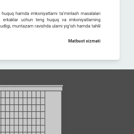
g huquq hamda imkoniyatlarni taʼminlash masalalari
 va erkaklar uchun teng huquq va imkoniyatlarning
judligi, muntazam ravishda ularni yigʻish hamda tahlil
Matbuot xizmati