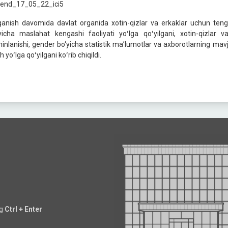
ganish davomida davlat organida xotin-qizlar va erkaklar uchun ten
yicha maslahat kengashi faoliyati yoʻlga qoʻyilgani, xotin-qizlar
minlanishi, gender bo‘yicha statistik maʼlumotlar va axborotlarning mav
sh yoʻlga qoʻyilgani koʻrib chiqildi.
ng
Ctrl + Enter