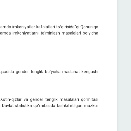
amda imkoniyatlar kafolatlari toʻgʻrisida”gi Qonuniga
amda imkoniyatlarni taʼminlash masalalari boʻyicha
aqsadida gender tenglik boʻyicha maslahat kengashi
 Xotin-qizlar va gender tenglik masalalari qoʻmitasi
avlat statistika qoʻmitasida tashkil etilgan mazkur