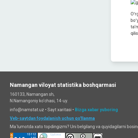
Oʻr
boʻ
taʼ
qili
Namangan viloyat statistika boshqarmasi
160133, Namangan sh,
N.Namangoniy ko'chasi, 14-uy.
info@namstat.uz •
Sayt xaritasi
•
Bizga xabar yuboring
Veb-saytdan foydalanish uchun qo'llanma
Ma`lumotda xato topdingizmi? Uni belgilang va quyidagilarni bosi