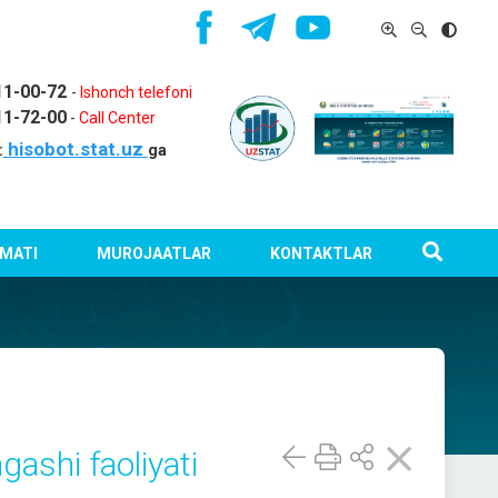
11-00-72
-
Ishonch telefoni
11-72-00
-
Call Center
hisobot.stat.uz
:
ga
MATI
MUROJAATLAR
KONTAKTLAR
ashi faoliyati