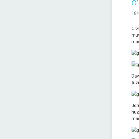
oʻ
18/
Oʻz
muv
mas
Dav
tuz
Jor
huz
mas