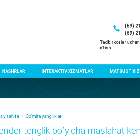
(69) 2
(69) 2
I
Tadbirkorlar uchun
o'tish
NASHRLAR
INTERAKTIV XIZMATLAR
MATBUOT XIZ
siy sahifa
Qo'mita yangiliklari
ender tenglik boʻyicha maslahat keng