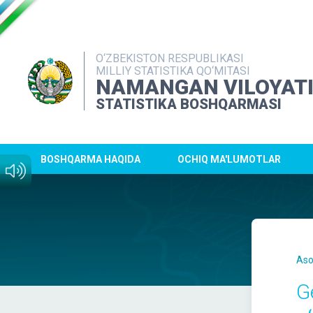
O‘ZBEKISTON RESPUBLIKASI
MILLIY STATISTIKA QO‘MITASI
NAMANGAN VILOYAT
STATISTIKA BOSHQARMASI
BOSHQARMA HAQIDA
OCHIQ MA'LUMOTLAR
Aso
G