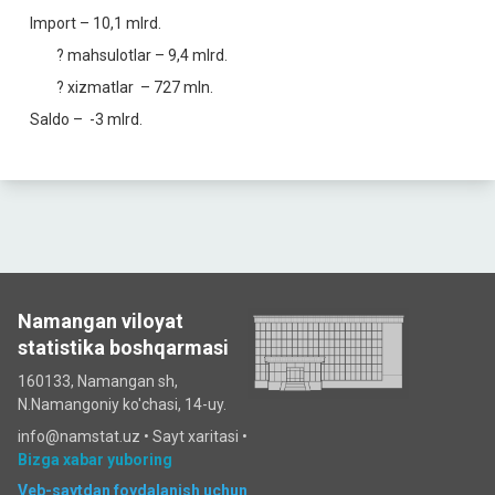
Import – 10,1 mlrd.
? mahsulotlar – 9,4 mlrd.
? xizmatlar – 727 mln.
Saldo – -3 mlrd.
Namangan viloyat
statistika boshqarmasi
160133, Namangan sh,
N.Namangoniy ko'chasi, 14-uy.
info@namstat.uz •
Sayt xaritasi
•
Bizga xabar yuboring
Veb-saytdan foydalanish uchun