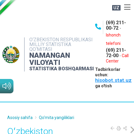
UZ
BOSHQARMA HAQIDA
(69) 211-
00-72
-
OCHIQ MA'LUMOTLAR
Ishonch
O‘ZBEKISTON RESPUBLIKASI
NASHRLAR
telefoni
MILLIY STATISTIKA
QO‘MITASI
(69) 211-
INTERAKTIV XIZMATLAR
NAMANGAN
72-00
-
Call
VILOYATI
MATBUOT XIZMATI
Center
STATISTIKA BOSHQARMASI
Tadbirkorlar
MUROJAATLAR
uchun:
hisobot.stat.uz
KONTAKTLAR
ga o'tish
Asosiy sahifa
Qo'mita yangiliklari
Oʻzbekiston