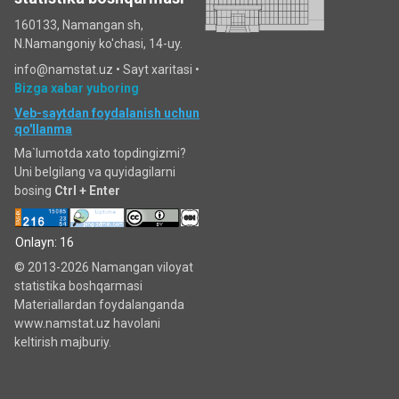
160133, Namangan sh,
N.Namangoniy ko'chasi, 14-uy.
info@namstat.uz •
Sayt xaritasi
•
Bizga xabar yuboring
Veb-saytdan foydalanish uchun
qo'llanma
Ma`lumotda xato topdingizmi?
Uni belgilang va quyidagilarni
bosing
Ctrl + Enter
Onlayn: 16
© 2013-2026 Namangan viloyat
statistika boshqarmasi
Materiallardan foydalanganda
www.namstat.uz havolani
keltirish majburiy.