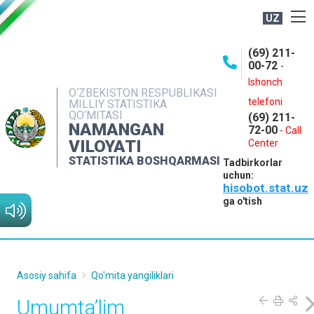
UZ
BOSHQARMA HAQIDA
(69) 211-
00-72
-
OCHIQ MA'LUMOTLAR
Ishonch
O‘ZBEKISTON RESPUBLIKASI
NASHRLAR
telefoni
MILLIY STATISTIKA
QO‘MITASI
(69) 211-
INTERAKTIV XIZMATLAR
NAMANGAN
72-00
-
Call
VILOYATI
MATBUOT XIZMATI
Center
STATISTIKA BOSHQARMASI
Tadbirkorlar
MUROJAATLAR
uchun:
hisobot.stat.uz
KONTAKTLAR
ga o'tish
Asosiy sahifa
Qo'mita yangiliklari
Umumta’lim