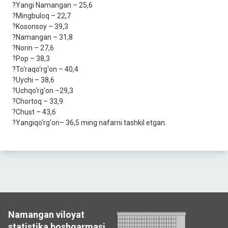
?Yangi Namangan – 25,6
?Mingbuloq – 22,7
?Kosonsoy – 39,3
?Namangan – 31,8
?Norin – 27,6
?Pop – 38,3
?To‘raqo‘rg‘on – 40,4
?Uychi – 38,6
?Uchqo‘rg‘on –29,3
?Chortoq – 33,9
?Chust – 43,6
?Yangiqo‘rg‘on– 36,5 ming nafarni tashkil etgan.
Namangan viloyat
statistika boshqarmasi