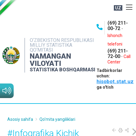
UZ
BOSHQARMA HAQIDA
(69) 211-
00-72
-
OCHIQ MA'LUMOTLAR
Ishonch
O‘ZBEKISTON RESPUBLIKASI
NASHRLAR
telefoni
MILLIY STATISTIKA
QO‘MITASI
(69) 211-
INTERAKTIV XIZMATLAR
NAMANGAN
72-00
-
Call
VILOYATI
MATBUOT XIZMATI
Center
STATISTIKA BOSHQARMASI
Tadbirkorlar
MUROJAATLAR
uchun:
hisobot.stat.uz
KONTAKTLAR
ga o'tish
Asosiy sahifa
Qo'mita yangiliklari
#Infografika Kichik