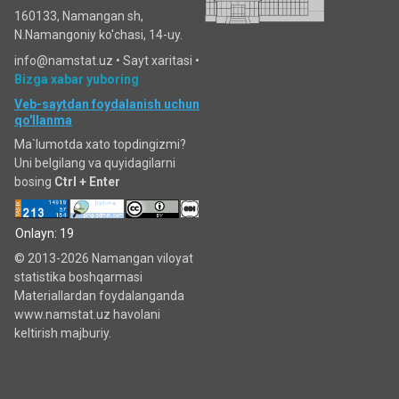
160133, Namangan sh,
N.Namangoniy ko'chasi, 14-uy.
info@namstat.uz •
Sayt xaritasi
•
Bizga xabar yuboring
Veb-saytdan foydalanish uchun
qo'llanma
Ma`lumotda xato topdingizmi?
Uni belgilang va quyidagilarni
bosing
Ctrl + Enter
Onlayn: 19
© 2013-2026 Namangan viloyat
statistika boshqarmasi
Materiallardan foydalanganda
www.namstat.uz havolani
keltirish majburiy.