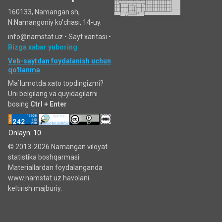
160133, Namangan sh,
N.Namangoniy ko'chasi, 14-uy.
info@namstat.uz •
Sayt xaritasi
•
Bizga xabar yuboring
Veb-saytdan foydalanish uchun
qo'llanma
Ma`lumotda xato topdingizmi?
Uni belgilang va quyidagilarni
bosing
Ctrl + Enter
Onlayn: 10
© 2013-2026 Namangan viloyat
statistika boshqarmasi
Materiallardan foydalanganda
www.namstat.uz havolani
keltirish majburiy.