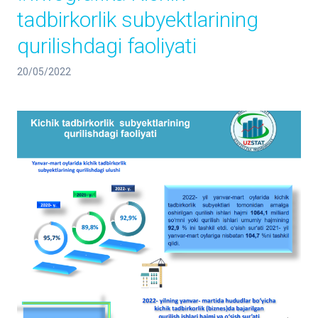
tadbirkorlik subyektlarining
qurilishdagi faoliyati
20/05/2022