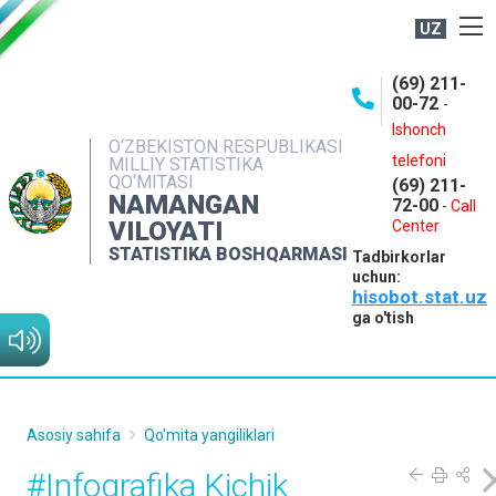
UZ
BOSHQARMA HAQIDA
(69) 211-
00-72
-
OCHIQ MA'LUMOTLAR
Ishonch
O‘ZBEKISTON RESPUBLIKASI
NASHRLAR
telefoni
MILLIY STATISTIKA
QO‘MITASI
(69) 211-
INTERAKTIV XIZMATLAR
NAMANGAN
72-00
-
Call
VILOYATI
MATBUOT XIZMATI
Center
STATISTIKA BOSHQARMASI
Tadbirkorlar
MUROJAATLAR
uchun:
hisobot.stat.uz
KONTAKTLAR
ga o'tish
Asosiy sahifa
Qo'mita yangiliklari
#Infografika Kichik