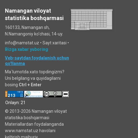
Namangan viloyat
statistika boshqarmasi
160133, Namangan sh,
N.Namangoniy ko'chasi, 14-uy.
info@namstat.uz •
Sayt xaritasi
•
Bizga xabar yuboring
Veb-saytdan foydalanish uchun
qo'llanma
Ma`lumotda xato topdingizmi?
Uni belgilang va quyidagilarni
bosing
Ctrl + Enter
Onlayn: 21
© 2013-2026 Namangan viloyat
statistika boshqarmasi
Materiallardan foydalanganda
www.namstat.uz havolani
keltirish majburiy.