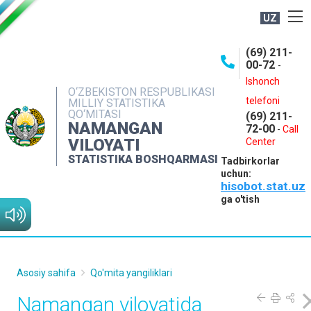
UZ
BOSHQARMA HAQIDA
(69) 211-
00-72
-
OCHIQ MA'LUMOTLAR
Ishonch
O‘ZBEKISTON RESPUBLIKASI
NASHRLAR
telefoni
MILLIY STATISTIKA
QO‘MITASI
(69) 211-
INTERAKTIV XIZMATLAR
NAMANGAN
72-00
-
Call
VILOYATI
MATBUOT XIZMATI
Center
STATISTIKA BOSHQARMASI
Tadbirkorlar
MUROJAATLAR
uchun:
hisobot.stat.uz
KONTAKTLAR
ga o'tish
Asosiy sahifa
Qo'mita yangiliklari
Namangan viloyatida