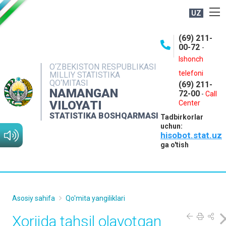
UZ
BOSHQARMA HAQIDA
(69) 211-
00-72
-
OCHIQ MA'LUMOTLAR
Ishonch
O‘ZBEKISTON RESPUBLIKASI
NASHRLAR
telefoni
MILLIY STATISTIKA
QO‘MITASI
(69) 211-
INTERAKTIV XIZMATLAR
NAMANGAN
72-00
-
Call
VILOYATI
MATBUOT XIZMATI
Center
STATISTIKA BOSHQARMASI
Tadbirkorlar
MUROJAATLAR
uchun:
hisobot.stat.uz
KONTAKTLAR
ga o'tish
Asosiy sahifa
Qo'mita yangiliklari
Xorijda tahsil olayotgan