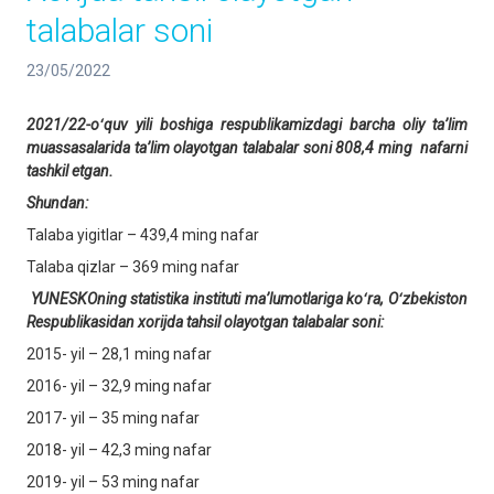
talabalar soni
23/05/2022
2021/22-oʻquv yili boshiga respublikamizdagi barcha oliy taʼlim
muassasalarida taʼlim olayotgan talabalar soni 808,4 ming nafarni
tashkil etgan.
Shundan:
Talaba yigitlar – 439,4 ming nafar
Talaba qizlar – 369 ming nafar
YUNESKOning statistika instituti maʼlumotlariga koʻra, Oʻzbekiston
Respublikasidan xorijda tahsil olayotgan talabalar soni:
2015- yil – 28,1 ming nafar
2016- yil – 32,9 ming nafar
2017- yil – 35 ming nafar
2018- yil – 42,3 ming nafar
2019- yil – 53 ming nafar