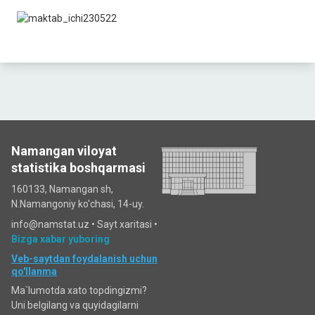
Namangan viloyat
statistika boshqarmasi
160133, Namangan sh,
N.Namangoniy ko'chasi, 14-uy.
info@namstat.uz •
Sayt xaritasi
•
Bizga xabar yuboring
Veb-saytdan foydalanish uchun
qo'llanma
Ma`lumotda xato topdingizmi?
Uni belgilang va quyidagilarni