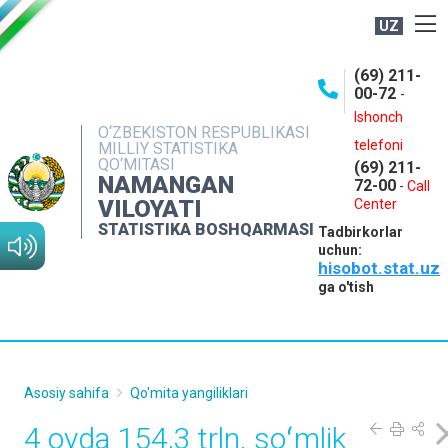
UZ
BOSHQARMA HAQIDA
(69) 211-
00-72
-
OCHIQ MA'LUMOTLAR
Ishonch
O‘ZBEKISTON RESPUBLIKASI
NASHRLAR
telefoni
MILLIY STATISTIKA
QO‘MITASI
(69) 211-
INTERAKTIV XIZMATLAR
NAMANGAN
72-00
-
Call
VILOYATI
MATBUOT XIZMATI
Center
STATISTIKA BOSHQARMASI
Tadbirkorlar
MUROJAATLAR
uchun:
hisobot.stat.uz
KONTAKTLAR
ga o'tish
Asosiy sahifa
Qo'mita yangiliklari
4 oyda 154,3 trln. soʻmlik