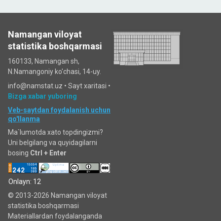
Namangan viloyat
statistika boshqarmasi
160133, Namangan sh,
N.Namangoniy ko'chasi, 14-uy.
info@namstat.uz •
Sayt xaritasi
•
Bizga xabar yuboring
Veb-saytdan foydalanish uchun
qo'llanma
Ma`lumotda xato topdingizmi?
Uni belgilang va quyidagilarni
bosing
Ctrl + Enter
Onlayn: 12
© 2013-2026 Namangan viloyat
statistika boshqarmasi
Materiallardan foydalanganda