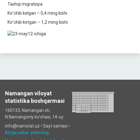
Tashqi migratsiya
Koʻchib kelgan – 0,4 ming kishi
Koʻchib ketgan – 1,2 ming kishi
Namangan viloyat
statistika boshqarmasi
160133, Namangan sh,
N.Namangoniy ko'chasi, 14-uy.
info@namstat.uz •
Sayt xaritasi
•
Bizga xabar yuboring