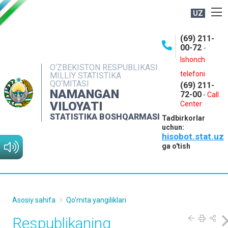
UZ
BOSHQARMA HAQIDA
(69) 211-
00-72
-
OCHIQ MA'LUMOTLAR
Ishonch
O‘ZBEKISTON RESPUBLIKASI
NASHRLAR
telefoni
MILLIY STATISTIKA
QO‘MITASI
(69) 211-
INTERAKTIV XIZMATLAR
NAMANGAN
72-00
-
Call
VILOYATI
MATBUOT XIZMATI
Center
STATISTIKA BOSHQARMASI
Tadbirkorlar
MUROJAATLAR
uchun:
hisobot.stat.uz
KONTAKTLAR
ga o'tish
Asosiy sahifa
Qo'mita yangiliklari
Respublikaning