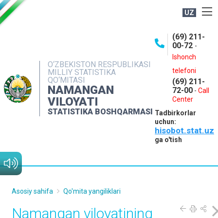
UZ
BOSHQARMA HAQIDA
(69) 211-
00-72
-
OCHIQ MA'LUMOTLAR
Ishonch
O‘ZBEKISTON RESPUBLIKASI
NASHRLAR
telefoni
MILLIY STATISTIKA
QO‘MITASI
(69) 211-
INTERAKTIV XIZMATLAR
NAMANGAN
72-00
-
Call
VILOYATI
MATBUOT XIZMATI
Center
STATISTIKA BOSHQARMASI
Tadbirkorlar
MUROJAATLAR
uchun:
hisobot.stat.uz
KONTAKTLAR
ga o'tish
Asosiy sahifa
Qo'mita yangiliklari
Namangan viloyatining