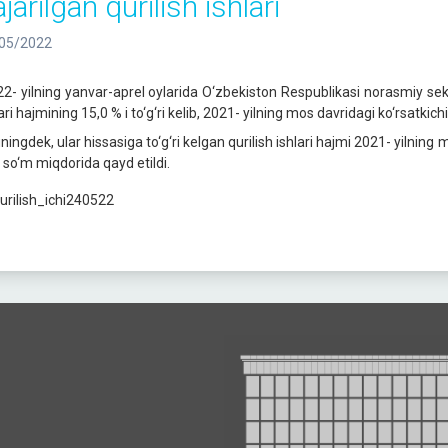
jarilgan qurilish ishlari
05/2022
2- yilning yanvar-aprel oylarida O‘zbekiston Respublikasi norasmiy sektor
lari hajmining 15,0 % i to‘g‘ri kelib, 2021- yilning mos davridagi ko‘rsatk
ningdek, ular hissasiga to‘g‘ri kelgan qurilish ishlari hajmi 2021- yilning
. so‘m miqdorida qayd etildi.