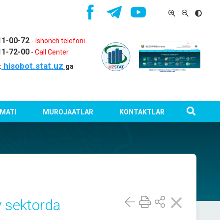
11-00-72
-
Ishonch telefoni
11-72-00
-
Call Center
hisobot.stat.uz
:
ga
MATI
MUROJAATLAR
KONTAKTLAR
y sektorda