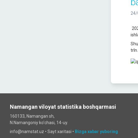
ba
24/
202
ish
Shu
trln
Namangan viloyat statistika boshqarmasi
160133, Namangan sh,
N.Namangoniy ko'chasi, 14-uy.
info@namstat.uz •
Sayt xaritasi
•
Bizga xabar yuboring