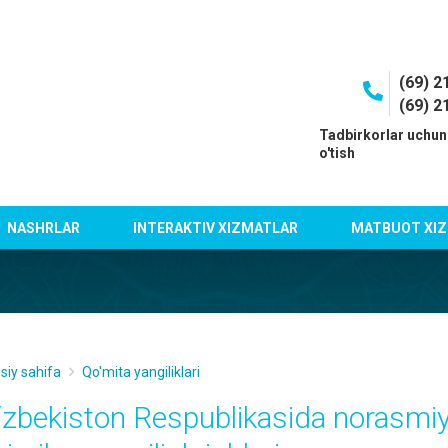
(69) 2
(69) 2
I
Tadbirkorlar uchun
o'tish
NASHRLAR
INTERAKTIV XIZMATLAR
MATBUOT XIZ
siy sahifa
Qo'mita yangiliklari
‘zbekiston Respublikasida norasmi