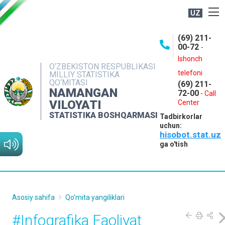
UZ
BOSHQARMA HAQIDA
(69) 211-
00-72
-
OCHIQ MA'LUMOTLAR
Ishonch
O‘ZBEKISTON RESPUBLIKASI
NASHRLAR
telefoni
MILLIY STATISTIKA
QO‘MITASI
(69) 211-
INTERAKTIV XIZMATLAR
NAMANGAN
72-00
-
Call
VILOYATI
MATBUOT XIZMATI
Center
STATISTIKA BOSHQARMASI
Tadbirkorlar
MUROJAATLAR
uchun:
hisobot.stat.uz
KONTAKTLAR
ga o'tish
Asosiy sahifa
Qo'mita yangiliklari
#Infografika Faoliyat