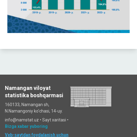
Namangan viloyat
statistika boshqarmasi
160133, Namangan sh,
N.Namangoniy ko'chasi, 14-uy.
info@namstat.uz •
Sayt xaritasi
•
Bizga xabar yuboring
Veb-saytdan foydalanish uchun