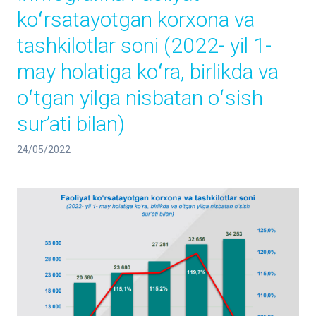
koʻrsatayotgan korxona va
tashkilotlar soni (2022- yil 1-
may holatiga koʻra, birlikda va
oʻtgan yilga nisbatan oʻsish
sur’ati bilan)
24/05/2022