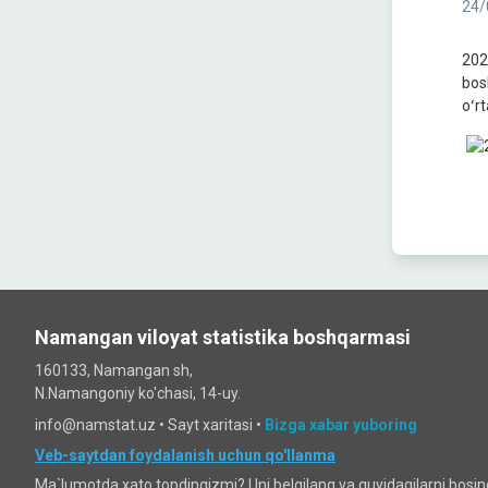
24/
202
bos
oʻr
Namangan viloyat statistika boshqarmasi
160133, Namangan sh,
N.Namangoniy ko'chasi, 14-uy.
info@namstat.uz •
Sayt xaritasi
•
Bizga xabar yuboring
Veb-saytdan foydalanish uchun qo'llanma
Ma`lumotda xato topdingizmi? Uni belgilang va quyidagilarni bosi