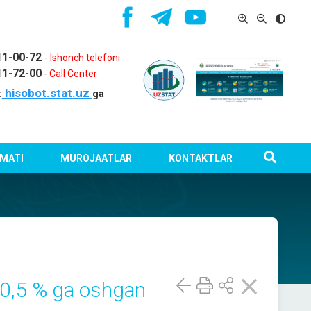
11-00-72
-
Ishonch telefoni
11-72-00
-
Call Center
hisobot.stat.uz
:
ga
MATI
MUROJAATLAR
KONTAKTLAR
a 0,5 % ga oshgan