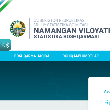
O‘ZBEKISTON RESPUBLIKASI
MILLIY STATISTIKA QO‘MITASI
NAMANGAN VILOYAT
STATISTIKA BOSHQARMASI
BOSHQARMA HAQIDA
OCHIQ MA'LUMOTLAR
Aso
R