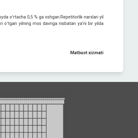
 oyda oʻrtacha 0,5 % ga oshgan.Repetitorlik narxlari yil
i oʻtgan yilning mos davriga nisbatan yaʼni bir yilda
Matbuot xizmati