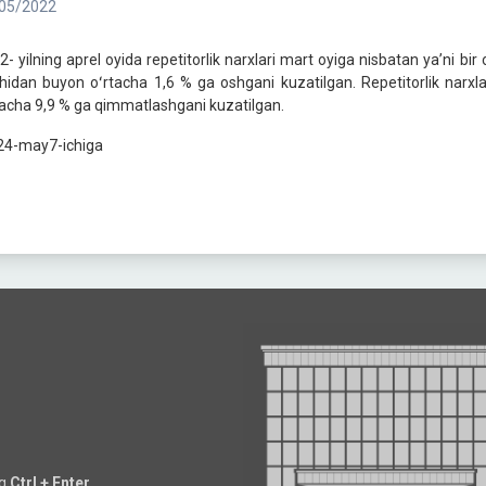
05/2022
2- yilning aprel oyida repetitorlik narxlari mart oyiga nisbatan yaʼni bir
hidan buyon oʻrtacha 1,6 % ga oshgani kuzatilgan. Repetitorlik narxlar
tacha 9,9 % ga qimmatlashgani kuzatilgan.
ng
Ctrl + Enter