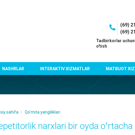
(69) 2
(69) 2
I
Tadbirkorlar uchun
o'tish
NASHRLAR
INTERAKTIV XIZMATLAR
MATBUOT XIZ
siy sahifa
Qo'mita yangiliklari
epetitorlik narxlari bir oyda oʻrtach