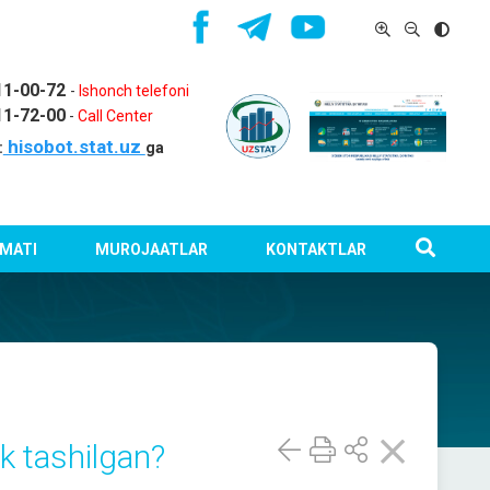
11-00-72
-
Ishonch telefoni
11-72-00
-
Call Center
hisobot.stat.uz
:
ga
MATI
MUROJAATLAR
KONTAKTLAR
uk tashilgan?