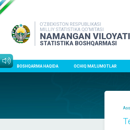
O‘ZBEKISTON RESPUBLIKASI
MILLIY STATISTIKA QO‘MITASI
NAMANGAN VILOYAT
STATISTIKA BOSHQARMASI
BOSHQARMA HAQIDA
OCHIQ MA'LUMOTLAR
Aso
T