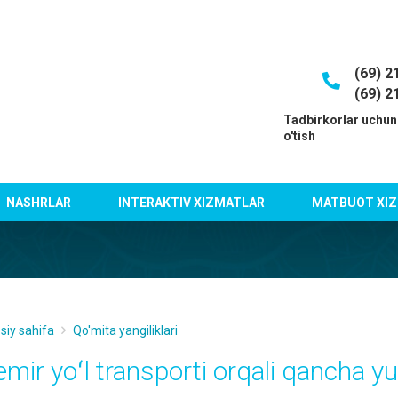
(69) 2
(69) 2
I
Tadbirkorlar uchun
o'tish
NASHRLAR
INTERAKTIV XIZMATLAR
MATBUOT XIZ
siy sahifa
Qo'mita yangiliklari
emir yoʻl transporti orqali qancha y