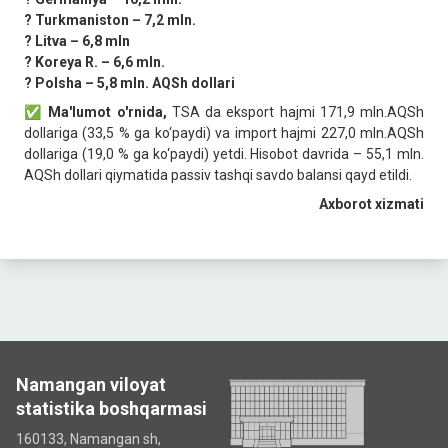
? Turkmaniston – 7,2 mln.
? Litva – 6,8 mln
? Koreya R. – 6,6 mln.
? Polsha – 5,8 mln. АQSh dollari
✅ Ma'lumot o'rnida,
TSA da eksport hajmi 171,9 mln.AQSh
dollariga (33,5 % ga ko‘paydi) va import hajmi 227,0 mln.AQSh
dollariga (19,0 % ga ko‘paydi) yetdi. Hisobot davrida – 55,1 mln.
AQSh dollari qiymatida passiv tashqi savdo balansi qayd etildi.
Axborot xizmati
Namangan viloyat
statistika boshqarmasi
160133, Namangan sh,