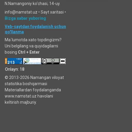
N.Namangoniy ko'chasi, 14-uy.
info@namstat.uz •
Sayt xaritasi
•
Bizga xabar yuboring
Veb-saytdan foydalanish uchun
qo'llanma
Ma`lumotda xato topdingizmi?
Uni belgilang va quyidagilarni
bosing
Ctrl + Enter
Onlayn: 18
© 2013-2026 Namangan viloyat
statistika boshqarmasi
Materiallardan foydalanganda
www.namstat.uz havolani
keltirish majburiy.