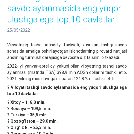
savdo aylanmasida eng yuqori
ulushga ega top:10 davlatlar
25/05/2022
Viloyatning tashqi iqtisodiy faoliyati, xususan tashqi savdo
sohasida amalga oshirilayotgan islohotlarning pirovard natijasi
aholining turmush darajasiga bevosita o`z ta`sirini o`tkazadi.
2022- yil yanvar-aprel oyi yakuni bilan viloyatning tashqi savdo
aylanmasi (matnda TSA) 398,9 mln.AQSh dollarini tashkil etib,
2021- yilning mos davriga nisbatan 124,8 % ni tashkil etdi.
? Viloyati tashqi savdo aylanmasida eng yuqori ulushga ega
top:10 davlatlar
? Xitoy – 118,0 mln.
? Rossiya – 109,5 mln.
? Turkiya – 35,5 mln.
? Qozogʼiston – 29,0 mln.
? Qirgʼiz R. – 25,3 mln.
? Germaniya – 10,2 mln.