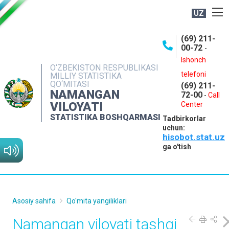
UZ
BOSHQARMA HAQIDA
(69) 211-
00-72
-
OCHIQ MA'LUMOTLAR
Ishonch
O‘ZBEKISTON RESPUBLIKASI
NASHRLAR
telefoni
MILLIY STATISTIKA
QO‘MITASI
(69) 211-
INTERAKTIV XIZMATLAR
NAMANGAN
72-00
-
Call
VILOYATI
MATBUOT XIZMATI
Center
STATISTIKA BOSHQARMASI
Tadbirkorlar
MUROJAATLAR
uchun:
hisobot.stat.uz
KONTAKTLAR
ga o'tish
Asosiy sahifa
Qo'mita yangiliklari
Namangan viloyati tashqi