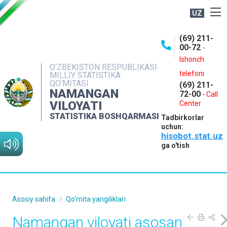
UZ
BOSHQARMA HAQIDA
(69) 211-
00-72
-
OCHIQ MA'LUMOTLAR
Ishonch
O‘ZBEKISTON RESPUBLIKASI
NASHRLAR
telefoni
MILLIY STATISTIKA
QO‘MITASI
(69) 211-
INTERAKTIV XIZMATLAR
NAMANGAN
72-00
-
Call
VILOYATI
MATBUOT XIZMATI
Center
STATISTIKA BOSHQARMASI
Tadbirkorlar
MUROJAATLAR
uchun:
hisobot.stat.uz
KONTAKTLAR
ga o'tish
Asosiy sahifa
Qo'mita yangiliklari
Namangan viloyati asosan