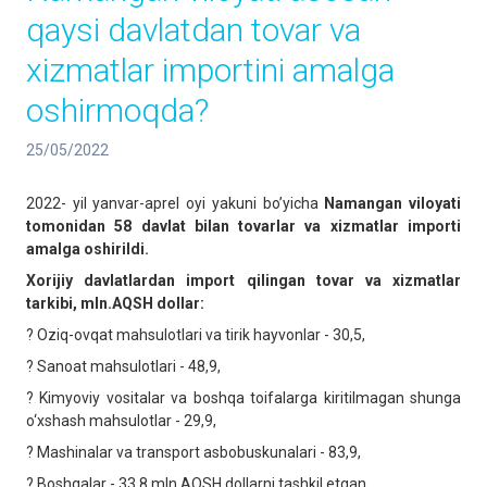
qaysi davlatdan tovar va
xizmatlar importini amalga
oshirmoqda?
25/05/2022
2022- yil yanvar-aprel oyi yakuni bo’yicha
Namangan viloyati
tomonidan 58 davlat bilan tovarlar va xizmatlar importi
amalga oshirildi.
Xorijiy davlatlardan import qilingan tovar va xizmatlar
tarkibi, mln.AQSH dollar:
? Oziq-ovqat mahsulotlari va tirik hayvonlar - 30,5,
? Sanoat mahsulotlari - 48,9,
? Kimyoviy vositalar va boshqa toifalarga kiritilmagan shunga
o‘xshash mahsulotlar - 29,9,
? Mashinalar va transport asbobuskunalari - 83,9,
? Boshqalar - 33,8 mln.AQSH dollarni tashkil etgan.