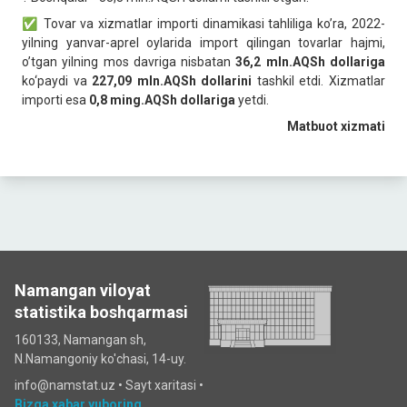
✅ Tovar va xizmatlar importi dinamikasi tahliliga ko’ra, 2022-
yilning yanvar-aprel oylarida import qilingan tovarlar hajmi,
o’tgan yilning mos davriga nisbatan
36,2 mln.AQSh dollariga
ko‘paydi va
227,09 mln.AQSh dollarini
tashkil etdi. Xizmatlar
importi esa
0,8 ming.AQSh dollariga
yetdi.
Matbuot xizmati
Namangan viloyat
statistika boshqarmasi
160133, Namangan sh,
N.Namangoniy ko'chasi, 14-uy.
info@namstat.uz •
Sayt xaritasi
•
Bizga xabar yuboring