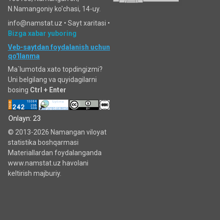
N.Namangoniy ko'chasi, 14-uy.
info@namstat.uz •
Sayt xaritasi
•
Bizga xabar yuboring
Veb-saytdan foydalanish uchun
qo'llanma
Ma`lumotda xato topdingizmi?
Uni belgilang va quyidagilarni
bosing
Ctrl + Enter
Onlayn: 23
© 2013-2026 Namangan viloyat
statistika boshqarmasi
Materiallardan foydalanganda
www.namstat.uz havolani
keltirish majburiy.