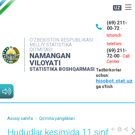
UZ
BOSHQARMA HAQIDA
(69) 211-
00-72
-
OCHIQ MA'LUMOTLAR
Ishonch
O‘ZBEKISTON RESPUBLIKASI
NASHRLAR
telefoni
MILLIY STATISTIKA
QO‘MITASI
(69) 211-
INTERAKTIV XIZMATLAR
NAMANGAN
72-00
-
Call
VILOYATI
MATBUOT XIZMATI
Center
STATISTIKA BOSHQARMASI
Tadbirkorlar
MUROJAATLAR
uchun:
hisobot.stat.uz
KONTAKTLAR
ga o'tish
Asosiy sahifa
Qo'mita yangiliklari
Hududlar kesimida 11 sinf