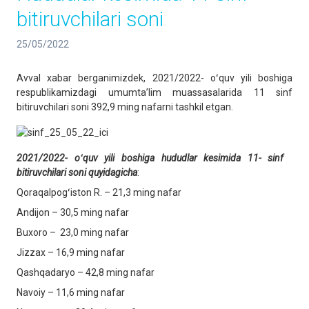
bitiruvchilari soni
25/05/2022
Avval xabar berganimizdek, 2021/2022- oʻquv yili boshiga
respublikamizdagi umumtaʼlim muassasalarida 11 sinf
bitiruvchilari soni 392,9 ming nafarni tashkil etgan.
2021/2022
-
oʻquv yili boshiga
hududlar kesimida 11- sinf
bitiruvchilari soni quyidagicha
:
Qoraqalpogʻiston R. – 21,3 ming nafar
Andijon – 30,5 ming nafar
Buxoro – 23,0 ming nafar
Jizzax – 16,9 ming nafar
Qashqadaryo – 42,8 ming nafar
Navoiy – 11,6 ming nafar