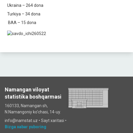
Ukraina – 264 dona
Turkiya – 34 dona
BAA – 15 dona
Namangan viloyat
statistika boshqarmasi
160133, Namangan sh,
N.Namangoniy ko'chasi, 14-uy.
info@namstat.uz •
Sayt xaritasi
•
Bizga xabar yuboring