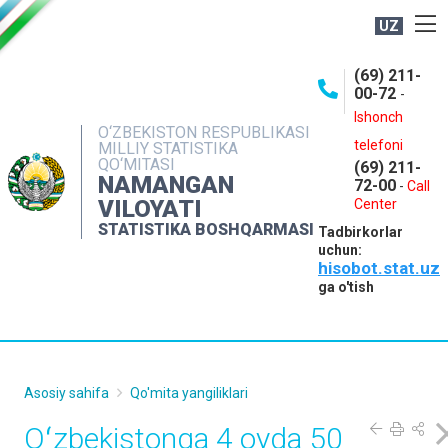
UZ
BOSHQARMA HAQIDA
(69) 211-
00-72
-
OCHIQ MA'LUMOTLAR
Ishonch
O‘ZBEKISTON RESPUBLIKASI
NASHRLAR
telefoni
MILLIY STATISTIKA
QO‘MITASI
(69) 211-
INTERAKTIV XIZMATLAR
NAMANGAN
72-00
-
Call
VILOYATI
MATBUOT XIZMATI
Center
STATISTIKA BOSHQARMASI
Tadbirkorlar
MUROJAATLAR
uchun:
hisobot.stat.uz
KONTAKTLAR
ga o'tish
Asosiy sahifa
Qo'mita yangiliklari
Oʻzbekistonga 4 oyda 50