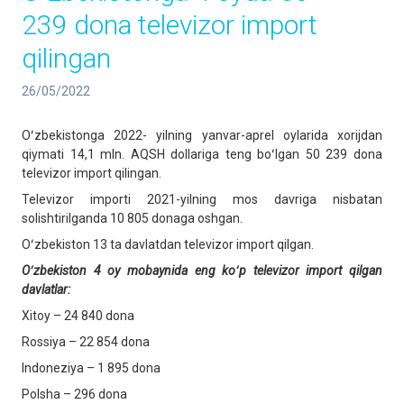
239 dona televizor import
qilingan
26/05/2022
Oʻzbekistonga 2022- yilning yanvar-aprel oylarida xorijdan
qiymati 14,1 mln. AQSH dollariga teng boʻlgan 50 239 dona
televizor import qilingan.
Televizor importi 2021-yilning mos davriga nisbatan
solishtirilganda 10 805 donaga oshgan.
Oʻzbekiston 13 ta davlatdan televizor import qilgan.
Oʻzbekiston 4 oy mobaynida eng koʻp televizor import qilgan
davlatlar:
Xitoy – 24 840 dona
Rossiya – 22 854 dona
Indoneziya – 1 895 dona
Polsha – 296 dona