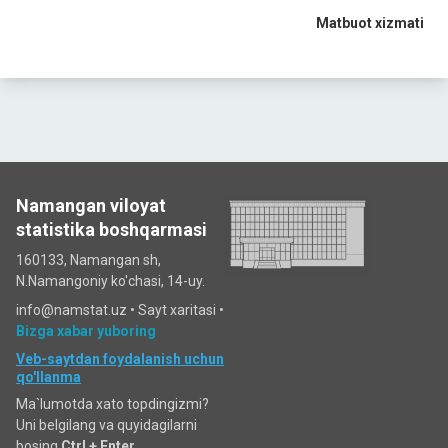
Matbuot xizmati
Namangan viloyat
statistika boshqarmasi
160133, Namangan sh,
N.Namangoniy ko'chasi, 14-uy.
info@namstat.uz •
Sayt xaritasi
•
Bizga xabar yuboring
Veb-saytdan foydalanish uchun
qo'llanma
Ma`lumotda xato topdingizmi?
Uni belgilang va quyidagilarni
bosing
Ctrl + Enter