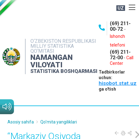
UZ
BOSHQARMA HAQIDA
(69) 211-
00-72
-
OCHIQ MA'LUMOTLAR
Ishonch
O‘ZBEKISTON RESPUBLIKASI
NASHRLAR
telefoni
MILLIY STATISTIKA
QO‘MITASI
(69) 211-
INTERAKTIV XIZMATLAR
NAMANGAN
72-00
-
Call
VILOYATI
MATBUOT XIZMATI
Center
STATISTIKA BOSHQARMASI
Tadbirkorlar
MUROJAATLAR
uchun:
hisobot.stat.uz
KONTAKTLAR
ga o'tish
Asosiy sahifa
Qo'mita yangiliklari
“Markaziy Osiyoda