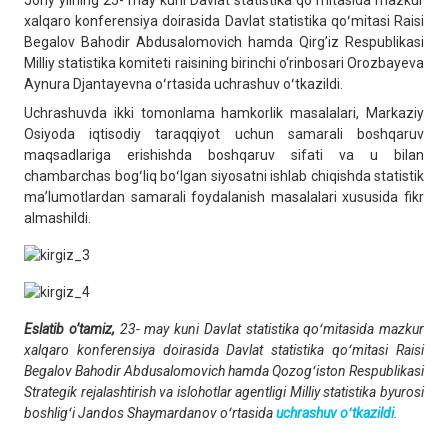
Joriy yilning 25- may kuni Davlat statistika qoʻmitasida mazkur
xalqaro konferensiya doirasida Davlat statistika qoʻmitasi Raisi
Begalov Bahodir Abdusalomovich hamda Qirg’iz Respublikasi
Milliy statistika komiteti raisining birinchi o‘rinbosari Orozbayeva
Aynura Djantayevna oʻrtasida uchrashuv oʻtkazildi.
Uchrashuvda ikki tomonlama hamkorlik masalalari, Markaziy
Osiyoda iqtisodiy taraqqiyot uchun samarali boshqaruv
maqsadlariga erishishda boshqaruv sifati va u bilan
chambarchas bogʻliq boʻlgan siyosatni ishlab chiqishda statistik
ma’lumotlardan samarali foydalanish masalalari xususida fikr
almashildi.
Eslatib o’tamiz,
23- may kuni Davlat statistika qoʻmitasida mazkur
xalqaro konferensiya doirasida Davlat statistika qoʻmitasi Raisi
Begalov Bahodir Abdusalomovich hamda Qozogʻiston Respublikasi
Strategik rejalashtirish va islohotlar agentligi Milliy statistika byurosi
boshligʻi Jandos Shaymardanov oʻrtasida
uchrashuv oʻtkazildi
.