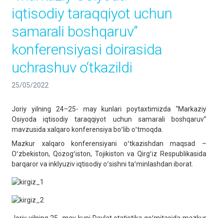
iqtisodiy taraqqiyot uchun
samarali boshqaruv”
konferensiyasi doirasida
uchrashuv o‘tkazildi
25/05/2022
Joriy yilning 24–25- may kunlari poytaxtimizda “Markaziy
Osiyoda iqtisodiy taraqqiyot uchun samarali boshqaruv”
mavzusida xalqaro konferensiya boʻlib oʻtmoqda.
Mazkur xalqaro konferensiyani oʻtkazishdan maqsad –
Oʻzbekiston, Qozogʻiston, Tojikiston va Qirgʻiz Respublikasida
barqaror va inklyuziv iqtisodiy oʻsishni taʻminlashdan iborat.