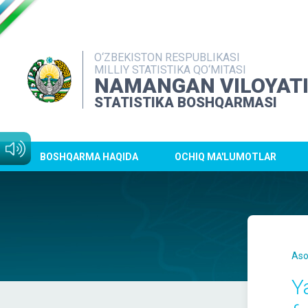
O‘ZBEKISTON RESPUBLIKASI
MILLIY STATISTIKA QO‘MITASI
NAMANGAN VILOYAT
STATISTIKA BOSHQARMASI
BOSHQARMA HAQIDA
OCHIQ MA'LUMOTLAR
Aso
Y