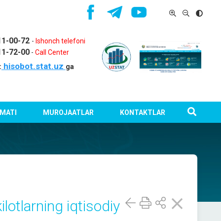
11-00-72
-
Ishonch telefoni
11-72-00
-
Call Center
hisobot.stat.uz
:
ga
MATI
MUROJAATLAR
KONTAKTLAR
ilotlarning iqtisodiy