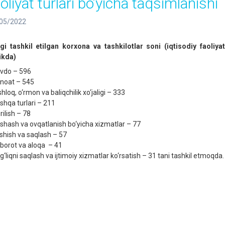
oliyat turlari bo‘yicha taqsimlanishi
05/2022
gi tashkil etilgan korxona va tashkilotlar soni (iqtisodiy faoliyat
likda)
vdo – 596
noat – 545
hloq, o‘rmon va baliqchilik xo‘jaligi – 333
shqa turlari – 211
rilish – 78
shash va ovqatlanish bo‘yicha xizmatlar – 77
shish va saqlash – 57
borot va aloqa – 41
g‘liqni saqlash va ijtimoiy xizmatlar ko‘rsatish – 31 tani tashkil etmoqda.