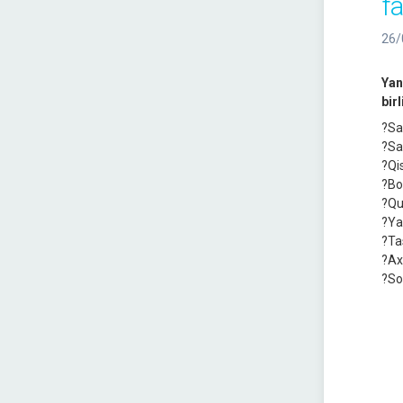
fa
26/
Yan
bir
?Sa
?Sa
?Qis
?Bo
?Qu
?Ya
?Ta
?Ax
?So