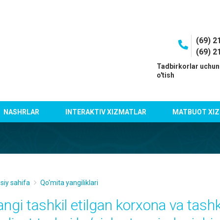
(69) 2
(69) 2
I
Tadbirkorlar uchun
o'tish
NASHRLAR
INTERAKTIV XIZMATLAR
MATBUOT XIZ
siy sahifa
Qo'mita yangiliklari
angi tashkil etilgan korxona va tashk