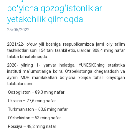
boʻyicha qozogʻistonliklar
yetakchilik qilmoqda
25/05/2022
2021/22- oʻquv yili boshiga respublikamizda jami oliy taʼlim
tashkilotlari soni 154 tani tashkil etib, ulardar 808,4 ming nafar
talaba tahsil olmoqda.
2020- yilning 1- yanvar holatiga, YUNESKOning statistika
instituti maʼlumotlariga koʻra, Oʻzbekistonga chegaradosh va
ayrim MDH mamlakatlari boʻyicha xorijda tahsil olayotgan
talabalar soni:
Qozogʻiston – 89,3 ming nafar
Ukraina – 77,6 ming nafar
Turkmaniston – 63,6 ming nafar
Oʻzbekiston – 53 ming nafar
Rossiya – 48,2 ming nafar