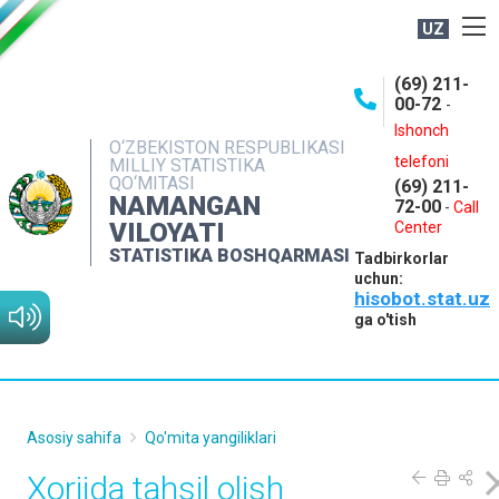
UZ
BOSHQARMA HAQIDA
(69) 211-
00-72
-
OCHIQ MA'LUMOTLAR
Ishonch
O‘ZBEKISTON RESPUBLIKASI
NASHRLAR
telefoni
MILLIY STATISTIKA
QO‘MITASI
(69) 211-
INTERAKTIV XIZMATLAR
NAMANGAN
72-00
-
Call
VILOYATI
MATBUOT XIZMATI
Center
STATISTIKA BOSHQARMASI
Tadbirkorlar
MUROJAATLAR
uchun:
hisobot.stat.uz
KONTAKTLAR
ga o'tish
Asosiy sahifa
Qo'mita yangiliklari
Xorijda tahsil olish