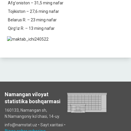
Afgʻoniston – 31,5 ming nafar
Tojikiston – 27,6 ming nafar
Belarus R. – 23 ming nafar
Qirgʻiz R. – 13 ming nafar
Namangan viloyat
statistika boshqarmasi
160133, Namangan sh,
N.Namangoniy ko'chasi, 14-uy.
info@namstat.uz •
Sayt xaritasi
•