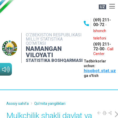
UZ
BOSHQARMA HAQIDA
(69) 211-
00-72
-
OCHIQ MA'LUMOTLAR
Ishonch
O‘ZBEKISTON RESPUBLIKASI
NASHRLAR
telefoni
MILLIY STATISTIKA
QO‘MITASI
(69) 211-
INTERAKTIV XIZMATLAR
NAMANGAN
72-00
-
Call
VILOYATI
MATBUOT XIZMATI
Center
STATISTIKA BOSHQARMASI
Tadbirkorlar
MUROJAATLAR
uchun:
hisobot.stat.uz
KONTAKTLAR
ga o'tish
Asosiy sahifa
Qo'mita yangiliklari
Mulkchilik shakli davlat va