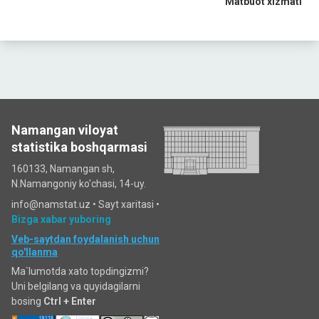
Matbuot xizmati
Namangan viloyat
statistika boshqarmasi
160133, Namangan sh,
N.Namangoniy ko'chasi, 14-uy.
info@namstat.uz •
Sayt xaritasi
•
Bizga xabar yuboring
Veb-saytdan foydalanish uchun
qo'llanma
Ma`lumotda xato topdingizmi?
Uni belgilang va quyidagilarni
bosing
Ctrl + Enter