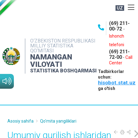
UZ
BOSHQARMA HAQIDA
(69) 211-
00-72
-
OCHIQ MA'LUMOTLAR
Ishonch
O‘ZBEKISTON RESPUBLIKASI
NASHRLAR
telefoni
MILLIY STATISTIKA
QO‘MITASI
(69) 211-
INTERAKTIV XIZMATLAR
NAMANGAN
72-00
-
Call
VILOYATI
MATBUOT XIZMATI
Center
STATISTIKA BOSHQARMASI
Tadbirkorlar
MUROJAATLAR
uchun:
hisobot.stat.uz
KONTAKTLAR
ga o'tish
Asosiy sahifa
Qo'mita yangiliklari
Umumiy qurilish ishlaridan