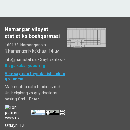
Namangan viloyat
statistika boshqarmasi
160133, Namangan sh,
N.Namangoniy ko'chasi, 14-uy.
info@namstat.uz •
Sayt xaritasi
•
Bizga xabar yuboring
Veb-saytdan foydalanish uchun
qo'llanma
Ma`lumotda xato topdingizmi?
Uni belgilang va quyidagilarni
bosing
Ctrl + Enter
Onlayn: 12