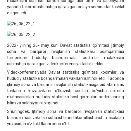
malakasini oshirish hamda sohaga doir bilim va salohiyatini
yanada takomillashtirishga qaratilgan onlayn seminarlar tashkil
etilgan edi.
2022- yilning 26- may kuni Davlat statistika qo‘mitasi Ijtimoiy
soha va barqaror rivojlanish statistikasi boshqarmasi
tomonidan hududiy boshqarmalar xodimlar malakasini
oshirishga qaratilgan videokonferensiya tashkil etildi.
Videokonferensiyada Davlat statistika qo‘mitasi xodimlari va
hududiy statistika boshqarmalari vakillari ishtirok etdi. Tadbirda
ijtimoiy soha va barqaror rivojlanish statistikasiga oid atamalar,
tanlanma kuzatuvlarni o’tkazish usullari bo‘yicha qo’mita
mutaxassislari hududiy statistika boshqarmalari xodimlarining
bilim va salohiyatini o’rgandi.
Shuningdek, Ijtimoiy soha va barqaror rivojlanish statistikasi
boshqarmasi vakilllari soha ishlarini takomillashtirish masalalari
yuzasidan o’z takliflarini berib o’tdi.