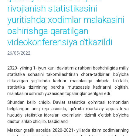
rivojlanish statistikasini
yuritishda xodimlar malakasini
oshirishga qaratilgan
videokonferensiya o‘tkazildi
26/05/2022
2020- yilning 1- iyun kuni davlatimiz rahbari boshchiligida milliy
statistika sohasini takomillashtirish chora-tadbirlari bo‘yicha
o‘tkazilgan yig‘ilishda kadrlar masalasiga alohida to‘xtalib,
statistika tizimining barcha mutaxassis kadrlarini o‘qitish,
malakasini oshirish yuzasidan topshiriqlar berilgan edi.
Shundan kelib chiqib, Davlat statistika qo‘mitasi tomonidan
belgilangan aniq reja asosida, qo‘mita markaziy apparati va
hududiy statistika idoralari xodimlarini tizimli o‘qitish bo‘yicha
dastur ishlab chiqilib, tasdiqlandi.
Mazkur grafik asosida 2020-2021- yillarda tizim xodimlarining