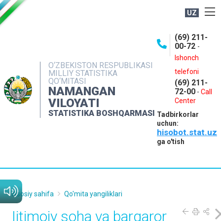
UZ
BOSHQARMA HAQIDA
(69) 211-
00-72
-
OCHIQ MA'LUMOTLAR
Ishonch
O‘ZBEKISTON RESPUBLIKASI
NASHRLAR
telefoni
MILLIY STATISTIKA
QO‘MITASI
(69) 211-
INTERAKTIV XIZMATLAR
NAMANGAN
72-00
-
Call
VILOYATI
MATBUOT XIZMATI
Center
STATISTIKA BOSHQARMASI
Tadbirkorlar
MUROJAATLAR
uchun:
hisobot.stat.uz
KONTAKTLAR
ga o'tish
Asosiy sahifa
Qo'mita yangiliklari
Ijtimoiy soha va barqaror