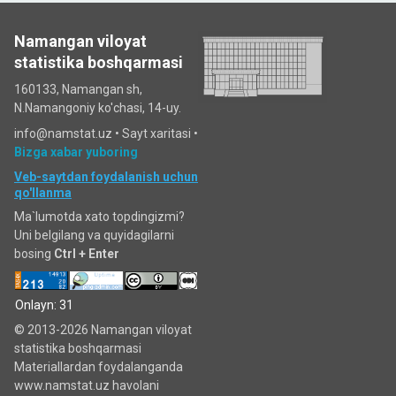
Namangan viloyat
statistika boshqarmasi
160133, Namangan sh,
N.Namangoniy ko'chasi, 14-uy.
info@namstat.uz •
Sayt xaritasi
•
Bizga xabar yuboring
Veb-saytdan foydalanish uchun
qo'llanma
Ma`lumotda xato topdingizmi?
Uni belgilang va quyidagilarni
bosing
Ctrl + Enter
Onlayn: 31
© 2013-2026 Namangan viloyat
statistika boshqarmasi
Materiallardan foydalanganda
www.namstat.uz havolani