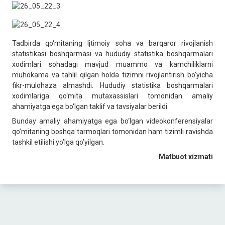
Tadbirda qo‘mitaning Ijtimoiy soha va barqaror rivojlanish
statistikasi boshqarmasi va hududiy statistika boshqarmalari
xodimlari sohadagi mavjud muammo va kamchiliklarni
muhokama va tahlil qilgan holda tizimni rivojlantirish bo‘yicha
fikr-mulohaza almashdi. Hududiy statistika boshqarmalari
xodimlariga qo‘mita mutaxassislari tomonidan amaliy
ahamiyatga ega bo‘lgan taklif va tavsiyalar berildi.
Bunday amaliy ahamiyatga ega bo‘lgan videokonferensiyalar
qo’mitaning boshqa tarmoqlari tomonidan ham tizimli ravishda
tashkil etilishi yo’lga qo’yilgan.
Matbuot xizmati