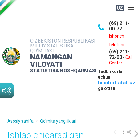
UZ
BOSHQARMA HAQIDA
(69) 211-
00-72
-
OCHIQ MA'LUMOTLAR
Ishonch
O‘ZBEKISTON RESPUBLIKASI
NASHRLAR
telefoni
MILLIY STATISTIKA
QO‘MITASI
(69) 211-
INTERAKTIV XIZMATLAR
NAMANGAN
72-00
-
Call
VILOYATI
MATBUOT XIZMATI
Center
STATISTIKA BOSHQARMASI
Tadbirkorlar
MUROJAATLAR
uchun:
hisobot.stat.uz
KONTAKTLAR
ga o'tish
Asosiy sahifa
Qo'mita yangiliklari
Ishlab chiqaradigan