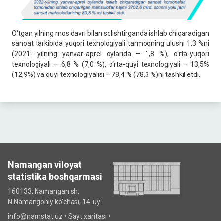
O‘tgan yilning mos davri bilan solishtirganda ishlab chiqaradigan
sanoat tarkibida yuqori texnologiyali tarmoqning ulushi 1,3 %ni
(2021- yilning yanvar-aprel oylarida – 1,8 %), o‘rta-yuqori
texnologiyali – 6,8 % (7,0 %), o‘rta-quyi texnologiyali – 13,5%
(12,9%) va quyi texnologiyalisi – 78,4 % (78,3 %)ni tashkil etdi.
Namangan viloyat
statistika boshqarmasi
160133, Namangan sh,
N.Namangoniy ko'chasi, 14-uy.
info@namstat.uz •
Sayt xaritasi
•