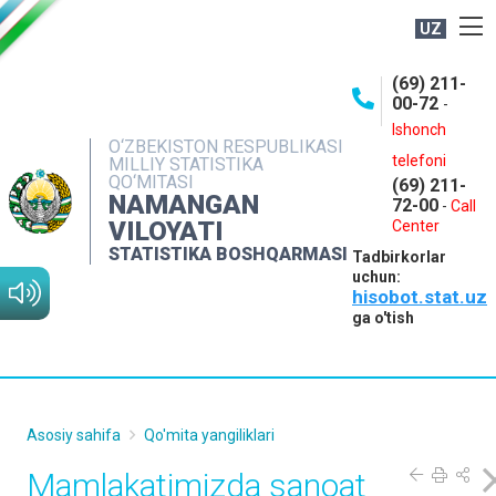
UZ
BOSHQARMA HAQIDA
(69) 211-
00-72
-
OCHIQ MA'LUMOTLAR
Ishonch
O‘ZBEKISTON RESPUBLIKASI
NASHRLAR
telefoni
MILLIY STATISTIKA
QO‘MITASI
(69) 211-
INTERAKTIV XIZMATLAR
NAMANGAN
72-00
-
Call
VILOYATI
MATBUOT XIZMATI
Center
STATISTIKA BOSHQARMASI
Tadbirkorlar
MUROJAATLAR
uchun:
hisobot.stat.uz
KONTAKTLAR
ga o'tish
Asosiy sahifa
Qo'mita yangiliklari
Mamlakatimizda sanoat