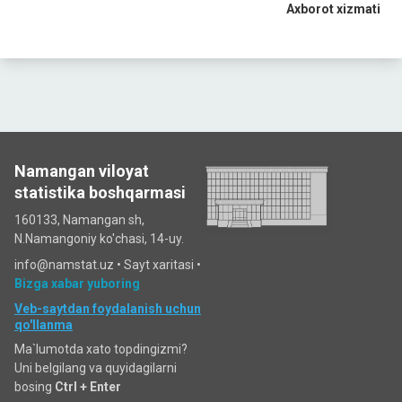
Axborot xizmati
Namangan viloyat
statistika boshqarmasi
160133, Namangan sh,
N.Namangoniy ko'chasi, 14-uy.
info@namstat.uz •
Sayt xaritasi
•
Bizga xabar yuboring
Veb-saytdan foydalanish uchun
qo'llanma
Ma`lumotda xato topdingizmi?
Uni belgilang va quyidagilarni
bosing
Ctrl + Enter