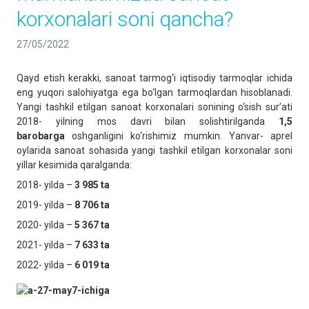
korxonalari soni qancha?
27/05/2022
Qayd etish kerakki, sanoat tarmog‘i iqtisodiy tarmoqlar ichida
eng yuqori salohiyatga ega bo‘lgan tarmoqlardan hisoblanadi.
Yangi tashkil etilgan sanoat korxonalari sonining o‘sish sur’ati
2018- yilning mos davri bilan solishtirilganda
1,5
barobarga
oshganligini ko‘rishimiz mumkin. Yanvar- aprel
oylarida sanoat sohasida yangi tashkil etilgan korxonalar soni
yillar kesimida qaralganda:
2018- yilda –
3 985 ta
2019- yilda –
8 706 ta
2020- yilda –
5 367 ta
2021- yilda –
7 633 ta
2022- yilda –
6 019 ta