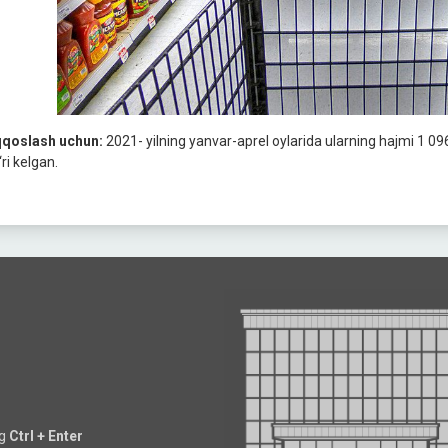
qoslash uchun:
2021- yilning yanvar-aprel oylarida ularning hajmi 1 0
‘ri kelgan.
ng
Ctrl + Enter