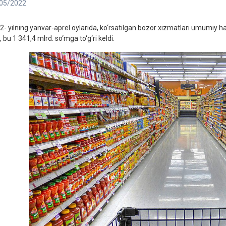
05/2022
2- yilning yanvar-aprel oylarida, ko‘rsatilgan bozor xizmatlari umumiy ha
, bu 1 341,4 mlrd. so‘mga to‘g‘ri keldi.