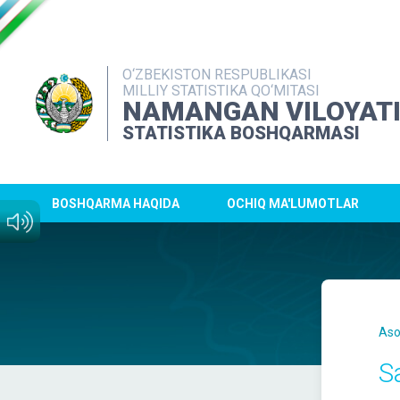
O‘ZBEKISTON RESPUBLIKASI
MILLIY STATISTIKA QO‘MITASI
NAMANGAN VILOYAT
STATISTIKA BOSHQARMASI
BOSHQARMA HAQIDA
OCHIQ MA'LUMOTLAR
Aso
S