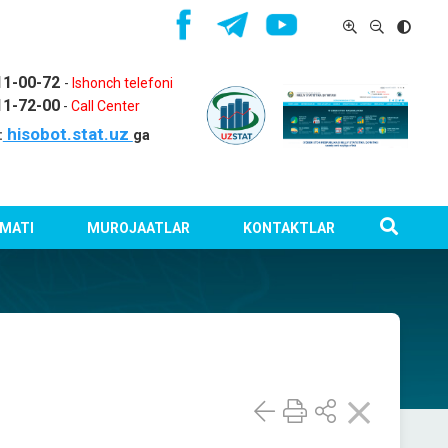
11-00-72
-
Ishonch telefoni
11-72-00
-
Call Center
hisobot.stat.uz
:
ga
MATI
MUROJAATLAR
KONTAKTLAR