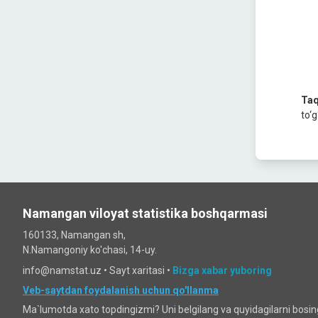
Taq
to‘g
Namangan viloyat statistika boshqarmasi
160133, Namangan sh,
N.Namangoniy ko'chasi, 14-uy.
info@namstat.uz •
Sayt xaritasi
•
Bizga xabar yuboring
Veb-saytdan foydalanish uchun qo'llanma
Ma`lumotda xato topdingizmi? Uni belgilang va quyidagilarni bosi