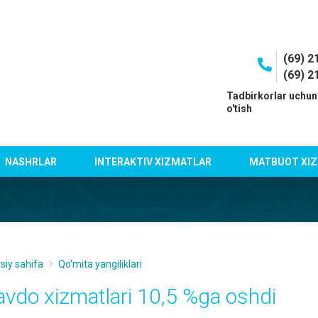
(69) 2
(69) 2
I
Tadbirkorlar uchun
o'tish
NASHRLAR
INTERAKTIV XIZMATLAR
MATBUOT XIZ
siy sahifa
Qo'mita yangiliklari
avdo xizmatlari 10,5 %ga oshdi