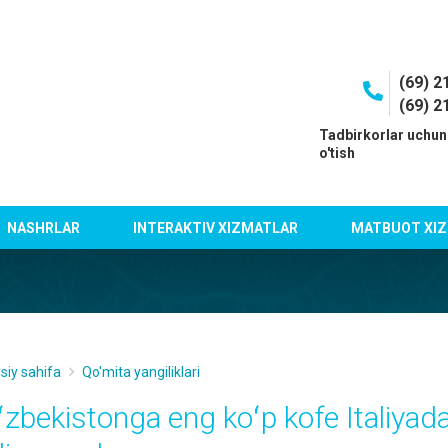
(69) 2
(69) 2
I
Tadbirkorlar uchun
o'tish
NASHRLAR
INTERAKTIV XIZMATLAR
MATBUOT XIZ
siy sahifa
Qo'mita yangiliklari
ʻzbekistonga eng koʻp kofe Italiyad