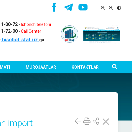
11-00-72
-
Ishonch telefoni
11-72-00
-
Call Center
hisobot.stat.uz
:
ga
MATI
MUROJAATLAR
KONTAKTLAR
an import