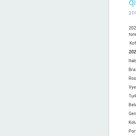
q
27/
202
ton
Kof
202
Ital
Bra
Ros
Vye
Tur
Bel
Ger
Kol
Por