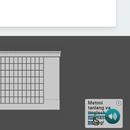
Matnni
tanlang va
tinglash
tugmasini
bosing!