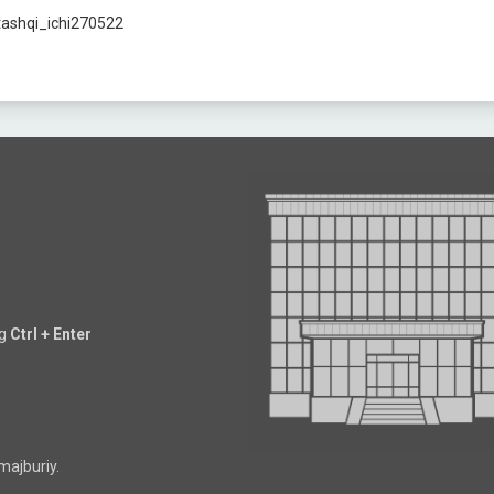
ng
Ctrl + Enter
majburiy.