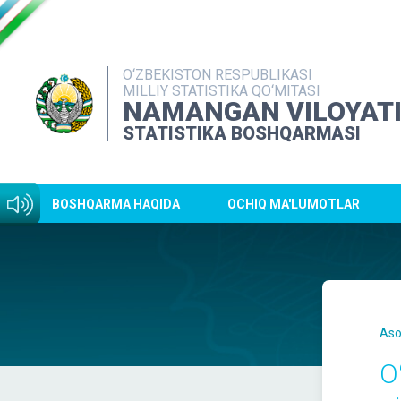
O‘ZBEKISTON RESPUBLIKASI
MILLIY STATISTIKA QO‘MITASI
NAMANGAN VILOYAT
STATISTIKA BOSHQARMASI
BOSHQARMA HAQIDA
OCHIQ MA'LUMOTLAR
Aso
O