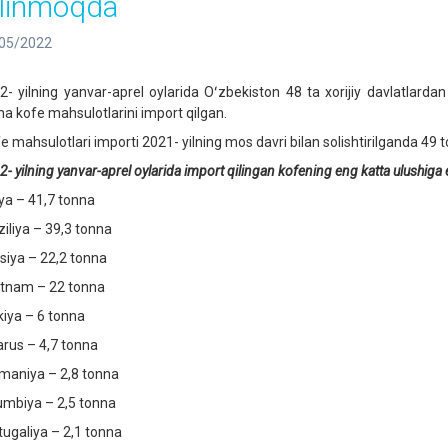
ilinmoqda
05/2022
2- yilning yanvar-aprel oylarida Oʻzbekiston 48 ta xorijiy davlatlarda
na kofe mahsulotlarini import qilgan.
e mahsulotlari importi 2021- yilning mos davri bilan solishtirilganda 49
2-
yilning yanvar-aprel oylarida import qilingan kofening eng katta ulushiga 
iya – 41,7 tonna
ziliya – 39,3 tonna
siya – 22,2 tonna
tnam – 22 tonna
kiya – 6 tonna
arus – 4,7 tonna
maniya – 2,8 tonna
umbiya – 2,5 tonna
tugaliya – 2,1 tonna