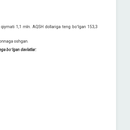
n qiymati 1,1 mln. AQSH dollariga teng boʻlgan 153,3
 tonnaga oshgan.
ega boʻlgan davlatlar: