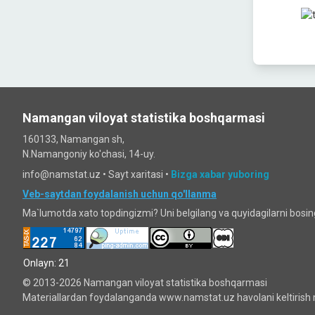
Namangan viloyat statistika boshqarmasi
160133, Namangan sh,
N.Namangoniy ko'chasi, 14-uy.
info@namstat.uz •
Sayt xaritasi
•
Bizga xabar yuboring
Veb-saytdan foydalanish uchun qo'llanma
Ma`lumotda xato topdingizmi? Uni belgilang va quyidagilarni bosi
Onlayn: 21
© 2013-2026 Namangan viloyat statistika boshqarmasi
Materiallardan foydalanganda www.namstat.uz havolani keltirish 