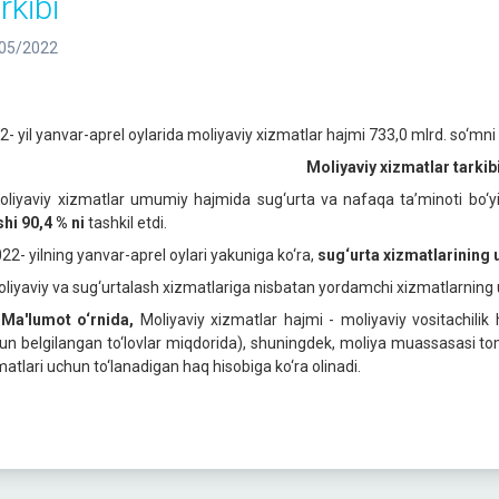
rkibi
05/2022
2- yil yanvar-aprel oylarida moliyaviy xizmatlar hajmi 733,0 mlrd. so‘mni t
Moliyaviy xizmatlar tarkib
oliyaviy xizmatlar umumiy hajmida sug‘urta va nafaqa ta’minoti bo‘
shi 90,4 % ni
tashkil etdi.
022- yilning yanvar-aprel oylari yakuniga ko‘ra,
sug‘urta xizmatlarining 
oliyaviy va sug‘urtalash xizmatlariga nisbatan yordamchi xizmatlarnin
Ma'lumot o‘rnida,
Мoliyaviy xizmatlar hajmi - moliyaviy vositachilik
un belgilangan to‘lovlar miqdorida), shuningdek, moliya muassasasi to
matlari uchun to‘lanadigan haq hisobiga ko‘ra olinadi.