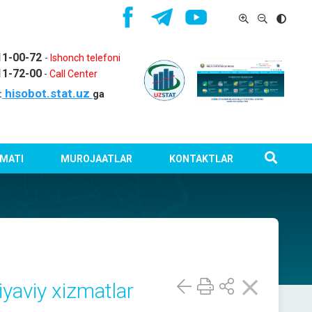
11-00-72
-
Ishonch telefoni
11-72-00
-
Call Center
hisobot.stat.uz
:
ga
MATI
MUROJAATLAR
KONTAKTLAR
iyaviy xizmatlar