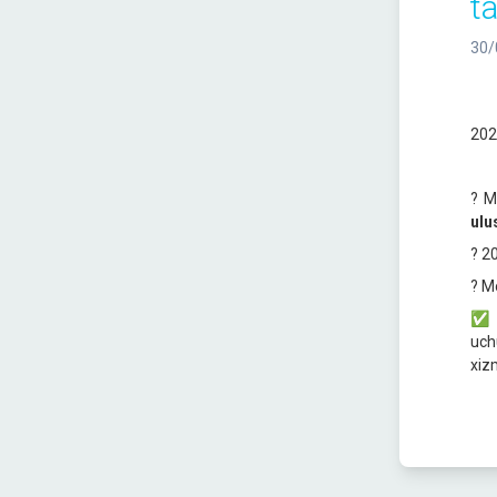
ta
30/
202
? M
ulu
? 2
? M
✅
uch
xiz