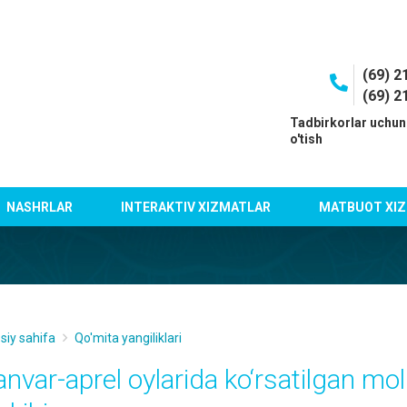
(69) 2
(69) 2
I
Tadbirkorlar uchun
o'tish
NASHRLAR
INTERAKTIV XIZMATLAR
MATBUOT XIZ
siy sahifa
Qo'mita yangiliklari
anvar-aprel oylarida ko‘rsatilgan mol