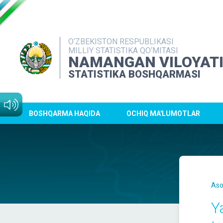
O‘ZBEKISTON RESPUBLIKASI
MILLIY STATISTIKA QO‘MITASI
NAMANGAN VILOYAT
STATISTIKA BOSHQARMASI
BOSHQARMA HAQIDA
OCHIQ MA'LUMOTLAR
Aso
Y