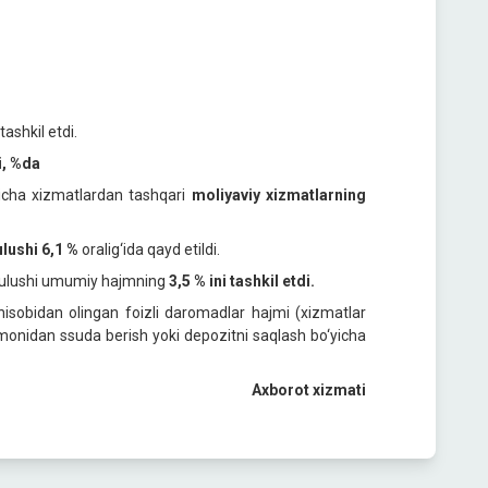
ashkil etdi.
i, %da
yicha xizmatlardan tashqari
moliyaviy xizmatlarning
ulushi 6,1 %
oralig‘ida qayd etildi.
g ulushi umumiy hajmning
3,5 % ini tashkil etdi.
 hisobidan olingan foizli daromadlar hajmi (xizmatlar
monidan ssuda berish yoki depozitni saqlash bo‘yicha
Axborot xizmati