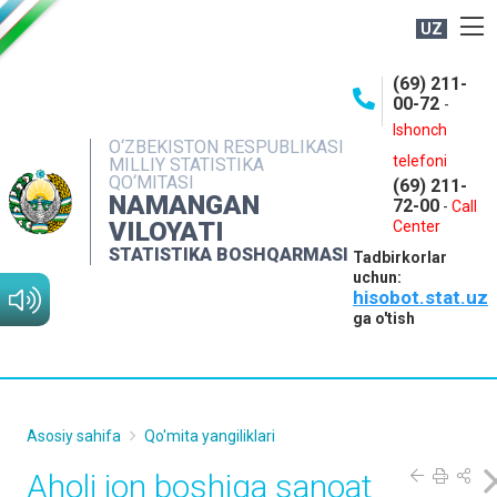
UZ
BOSHQARMA HAQIDA
(69) 211-
00-72
-
OCHIQ MA'LUMOTLAR
Ishonch
O‘ZBEKISTON RESPUBLIKASI
NASHRLAR
telefoni
MILLIY STATISTIKA
QO‘MITASI
(69) 211-
INTERAKTIV XIZMATLAR
NAMANGAN
72-00
-
Call
VILOYATI
MATBUOT XIZMATI
Center
STATISTIKA BOSHQARMASI
Tadbirkorlar
MUROJAATLAR
uchun:
hisobot.stat.uz
KONTAKTLAR
ga o'tish
Asosiy sahifa
Qo'mita yangiliklari
Aholi jon boshiga sanoat