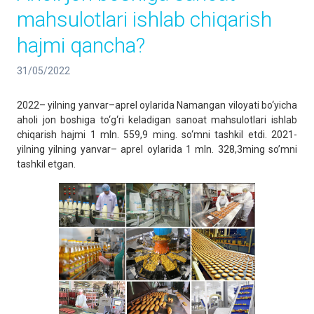
mahsulotlari ishlab chiqarish
hajmi qancha?
31/05/2022
2022– yilning yanvar–aprel oylarida Namangan viloyati bo‘yicha
aholi jon boshiga to‘g‘ri keladigan sanoat mahsulotlari ishlab
chiqarish hajmi 1 mln. 559,9 ming. so‘mni tashkil etdi. 2021-
yilning yilning yanvar– aprel oylarida 1 mln. 328,3ming so’mni
tashkil etgan.