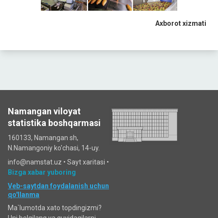
Axborot xizmati
Namangan viloyat
statistika boshqarmasi
160133, Namangan sh,
N.Namangoniy ko'chasi, 14-uy.
info@namstat.uz •
Sayt xaritasi
•
Bizga xabar yuboring
Veb-saytdan foydalanish uchun
qo'llanma
Ma`lumotda xato topdingizmi?
Uni belgilang va quyidagilarni