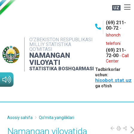
UZ
BOSHQARMA HAQIDA
(69) 211-
00-72
-
OCHIQ MA'LUMOTLAR
Ishonch
O‘ZBEKISTON RESPUBLIKASI
NASHRLAR
telefoni
MILLIY STATISTIKA
QO‘MITASI
(69) 211-
INTERAKTIV XIZMATLAR
NAMANGAN
72-00
-
Call
VILOYATI
MATBUOT XIZMATI
Center
STATISTIKA BOSHQARMASI
Tadbirkorlar
MUROJAATLAR
uchun:
hisobot.stat.uz
KONTAKTLAR
ga o'tish
Asosiy sahifa
Qo'mita yangiliklari
Namangan viloyatida