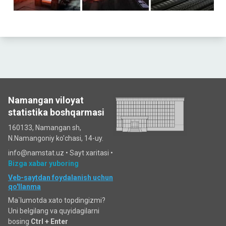
Namangan viloyat
statistika boshqarmasi
160133, Namangan sh,
N.Namangoniy ko'chasi, 14-uy.
info@namstat.uz •
Sayt xaritasi
•
Bizga xabar yuboring
Veb-saytdan foydalanish uchun
qo'llanma
Ma`lumotda xato topdingizmi?
Uni belgilang va quyidagilarni
bosing
Ctrl + Enter