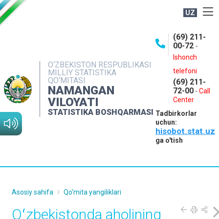
UZ
BOSHQARMA HAQIDA
(69) 211-
00-72
-
OCHIQ MA'LUMOTLAR
Ishonch
O‘ZBEKISTON RESPUBLIKASI
NASHRLAR
telefoni
MILLIY STATISTIKA
QO‘MITASI
(69) 211-
INTERAKTIV XIZMATLAR
NAMANGAN
72-00
-
Call
VILOYATI
MATBUOT XIZMATI
Center
STATISTIKA BOSHQARMASI
Tadbirkorlar
MUROJAATLAR
uchun:
hisobot.stat.uz
KONTAKTLAR
ga o'tish
Asosiy sahifa
Qo'mita yangiliklari
Oʻzbekistonda aholining