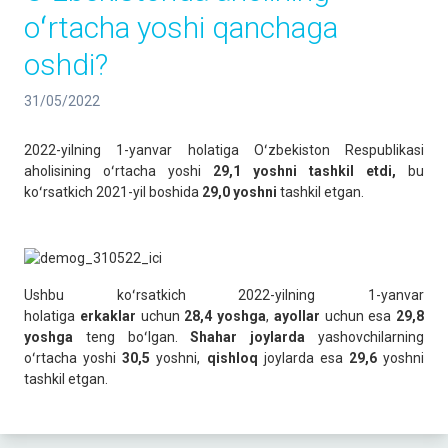
oʻrtacha yoshi qanchaga
oshdi?
31/05/2022
2022-yilning 1-yanvar holatiga Oʻzbekiston Respublikasi
aholisining oʻrtacha yoshi
29,1 yoshni tashkil etdi,
bu
koʻrsatkich 2021-yil boshida
29,0 yoshni
tashkil etgan.
Ushbu koʻrsatkich 2022-yilning 1-yanvar
holatiga
erkaklar
uchun
28,4 yoshga
,
ayollar
uchun esa
29,8
yoshga
teng boʻlgan.
Shahar joylarda
yashovchilarning
oʻrtacha yoshi
30,5
yoshni,
qishloq
joylarda esa
29,6
yoshni
tashkil etgan.