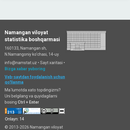
Namangan viloyat
statistika boshqarmasi
160133, Namangan sh,
N.Namangoniy ko'chasi, 14-uy.
info@namstat.uz •
Sayt xaritasi
•
Bizga xabar yuboring
Veb-saytdan foydalanish uchun
qo'llanma
Ma`lumotda xato topdingizmi?
Uni belgilang va quyidagilarni
bosing
Ctrl + Enter
Onlayn: 14
© 2013-2026 Namangan viloyat