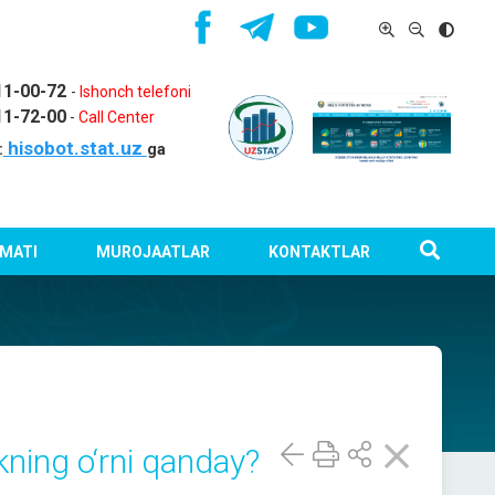
11-00-72
-
Ishonch telefoni
11-72-00
-
Call Center
hisobot.stat.uz
:
ga
MATI
MUROJAATLAR
KONTAKTLAR
kning o‘rni qanday?