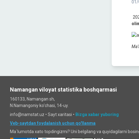
01/
202
oli
Ma’
Namangan viloyat statistika boshqarmasi
160133, Namangan sh,
N.Namangoniy ko'chasi, 14-uy.
info@namstat.uz •
Sayt xaritasi
•
Bizga xabar yuboring
Veb-saytdan foydalanish uchun qo'llanma
Ma`lumotda xato topdingizmi? Uni belgilang va quyidagilarni bosi