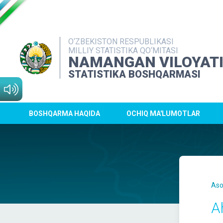
O‘ZBEKISTON RESPUBLIKASI
MILLIY STATISTIKA QO‘MITASI
NAMANGAN VILOYAT
STATISTIKA BOSHQARMASI
BOSHQARMA HAQIDA
OCHIQ MA'LUMOTLAR
Aso
A