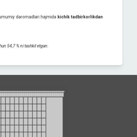
ng umumiy daromadlari hajmida
kichik tadbirkorlikdan
hun
54
,
7
% ni tashkil etgan.