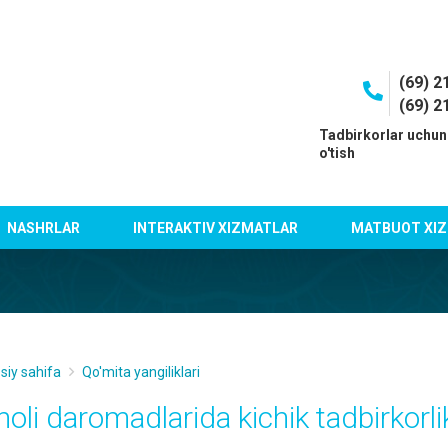
(69) 2
(69) 2
I
Tadbirkorlar uchun
o'tish
NASHRLAR
INTERAKTIV XIZMATLAR
MATBUOT XIZ
siy sahifa
Qo'mita yangiliklari
holi daromadlarida kichik tadbirkorli