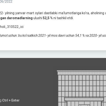
06/2022
2- yilning yanvar-mart oylari dastlabki ma’lumotlariga ko‘ra, aholini
ngan daromadlarning
ulushi
52,5 %
ni tashkil etdi.
lumot uchun:
bu k
o‘
rsatkich
2021- yil
mos davri uchun
54
,
1
%
va
2020- yil
uc
ng
Ctrl + Enter