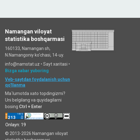
Namangan viloyat
statistika boshqarmasi
160133, Namangan sh,
N.Namangoniy ko'chasi, 14-uy.
info@namstat.uz •
Sayt xaritasi
•
Bizga xabar yuboring
Veb-saytdan foydalanish uchun
qo'llanma
Ma`lumotda xato topdingizmi?
Uni belgilang va quyidagilarni
bosing
Ctrl + Enter
Onlayn: 19
© 2013-2026 Namangan viloyat