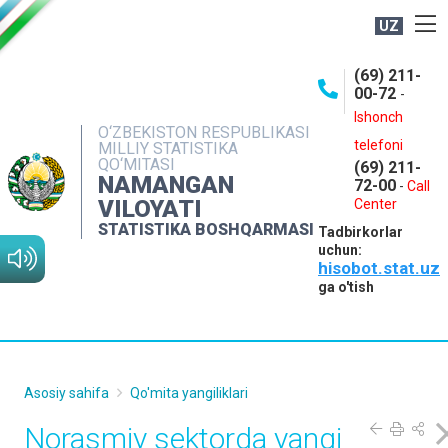
UZ
BOSHQARMA HAQIDA
(69) 211-
00-72
-
OCHIQ MA'LUMOTLAR
Ishonch
O‘ZBEKISTON RESPUBLIKASI
NASHRLAR
telefoni
MILLIY STATISTIKA
QO‘MITASI
(69) 211-
INTERAKTIV XIZMATLAR
NAMANGAN
72-00
-
Call
VILOYATI
MATBUOT XIZMATI
Center
STATISTIKA BOSHQARMASI
Tadbirkorlar
MUROJAATLAR
uchun:
hisobot.stat.uz
KONTAKTLAR
ga o'tish
Asosiy sahifa
Qo'mita yangiliklari
Norasmiy sektorda yangi