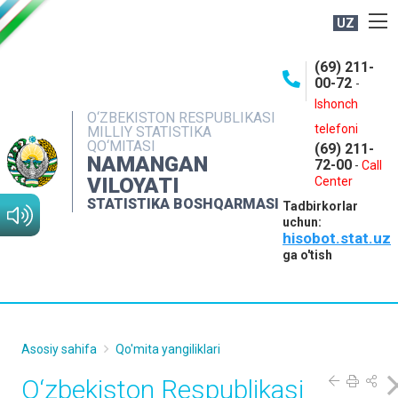
UZ
BOSHQARMA HAQIDA
(69) 211-
00-72
-
OCHIQ MA'LUMOTLAR
Ishonch
O‘ZBEKISTON RESPUBLIKASI
NASHRLAR
telefoni
MILLIY STATISTIKA
QO‘MITASI
(69) 211-
INTERAKTIV XIZMATLAR
NAMANGAN
72-00
-
Call
VILOYATI
MATBUOT XIZMATI
Center
STATISTIKA BOSHQARMASI
Tadbirkorlar
MUROJAATLAR
uchun:
hisobot.stat.uz
KONTAKTLAR
ga o'tish
Asosiy sahifa
Qo'mita yangiliklari
O‘zbekiston Respublikasi