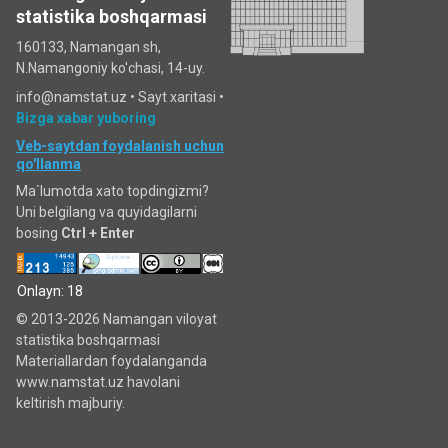
statistika boshqarmasi
160133, Namangan sh,
N.Namangoniy ko'chasi, 14-uy.
info@namstat.uz •
Sayt xaritasi
•
Bizga xabar yuboring
Veb-saytdan foydalanish uchun
qo'llanma
Ma`lumotda xato topdingizmi?
Uni belgilang va quyidagilarni
bosing
Ctrl + Enter
Onlayn: 18
© 2013-2026 Namangan viloyat
statistika boshqarmasi
Materiallardan foydalanganda
www.namstat.uz havolani
keltirish majburiy.