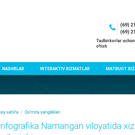
(69) 2
(69) 2
I
Tadbirkorlar uchun
o'tish
NASHRLAR
INTERAKTIV XIZMATLAR
MATBUOT XIZ
siy sahifa
Qo'mita yangiliklari
Infografika Namangan viloyatida xi