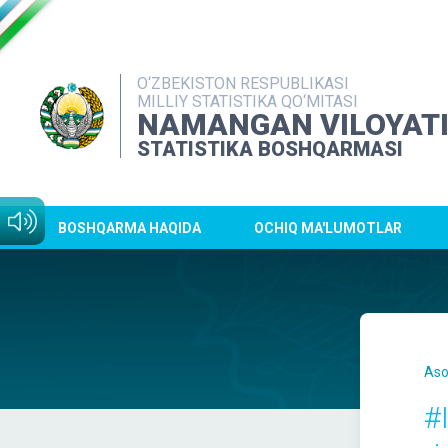
O‘ZBEKISTON RESPUBLIKASI
MILLIY STATISTIKA QO‘MITASI
NAMANGAN VILOYAT
STATISTIKA BOSHQARMASI
BOSHQARMA HAQIDA
OCHIQ MA'LUMOTLAR
Aso
#