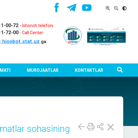
11-00-72
-
Ishonch telefoni
11-72-00
-
Call Center
hisobot.stat.uz
:
ga
MATI
MUROJAATLAR
KONTAKTLAR
zmatlar sohasining