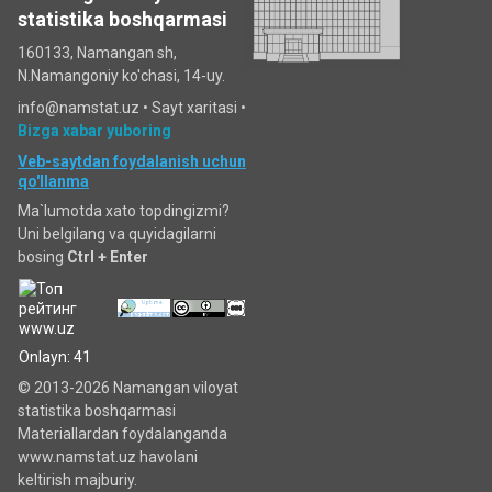
statistika boshqarmasi
160133, Namangan sh,
N.Namangoniy ko'chasi, 14-uy.
info@namstat.uz •
Sayt xaritasi
•
Bizga xabar yuboring
Veb-saytdan foydalanish uchun
qo'llanma
Ma`lumotda xato topdingizmi?
Uni belgilang va quyidagilarni
bosing
Ctrl + Enter
Onlayn: 41
© 2013-2026 Namangan viloyat
statistika boshqarmasi
Materiallardan foydalanganda
www.namstat.uz havolani
keltirish majburiy.