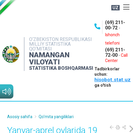
UZ
BOSHQARMA HAQIDA
(69) 211-
00-72
-
OCHIQ MA'LUMOTLAR
Ishonch
O‘ZBEKISTON RESPUBLIKASI
NASHRLAR
telefoni
MILLIY STATISTIKA
QO‘MITASI
(69) 211-
INTERAKTIV XIZMATLAR
NAMANGAN
72-00
-
Call
VILOYATI
MATBUOT XIZMATI
Center
STATISTIKA BOSHQARMASI
Tadbirkorlar
MUROJAATLAR
uchun:
hisobot.stat.uz
KONTAKTLAR
ga o'tish
Asosiy sahifa
Qo'mita yangiliklari
Yanvar-aprel oylarida 19