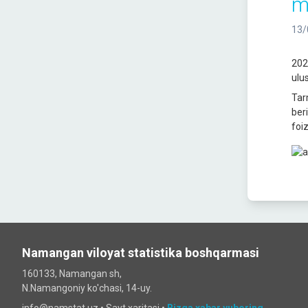
m
13/
202
ulu
Tar
ber
foiz
Namangan viloyat statistika boshqarmasi
160133, Namangan sh,
N.Namangoniy ko'chasi, 14-uy.