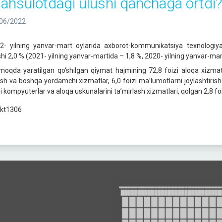
ahsulotdagi ulushi qanchaga ortdi?
06/2022
2- yilning yanvar-mart oylarida axborot-kommunikatsiya texnologiyal
shi 2,0 % (2021- yilning yanvar-martida – 1,8 %, 2020- yilning yanvar-marti
moqda yaratilgan qo‘shilgan qiymat hajmining 72,8 foizi aloqa xizmatl
ish va boshqa yordamchi xizmatlar, 6,0 foizi ma’lumotlarni joylashtirish 
i kompyuterlar va aloqa uskunalarini ta’mirlash xizmatlari, qolgan 2,8 foiz