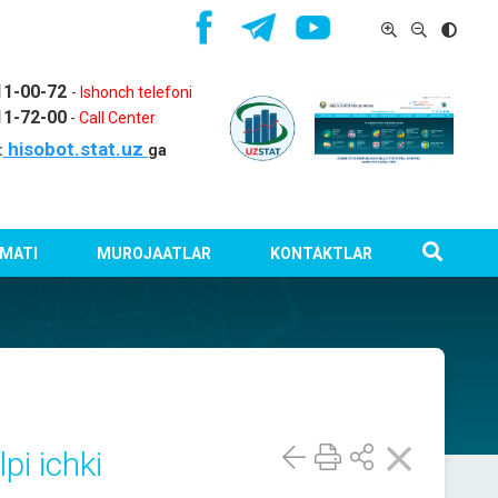
11-00-72
-
Ishonch telefoni
11-72-00
-
Call Center
hisobot.stat.uz
:
ga
MATI
MUROJAATLAR
KONTAKTLAR
pi ichki