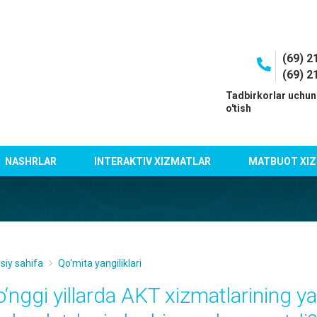
(69) 2
(69) 2
I
Tadbirkorlar uchun
o'tish
NASHRLAR
INTERAKTIV XIZMATLAR
MATBUOT XIZ
siy sahifa
Qo'mita yangiliklari
‘nggi yillarda AKT xizmatlarining yal