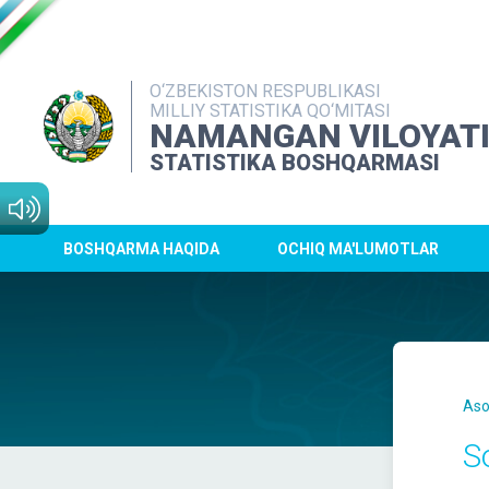
O‘ZBEKISTON RESPUBLIKASI
MILLIY STATISTIKA QO‘MITASI
NAMANGAN VILOYAT
STATISTIKA BOSHQARMASI
BOSHQARMA HAQIDA
OCHIQ MA'LUMOTLAR
Aso
So