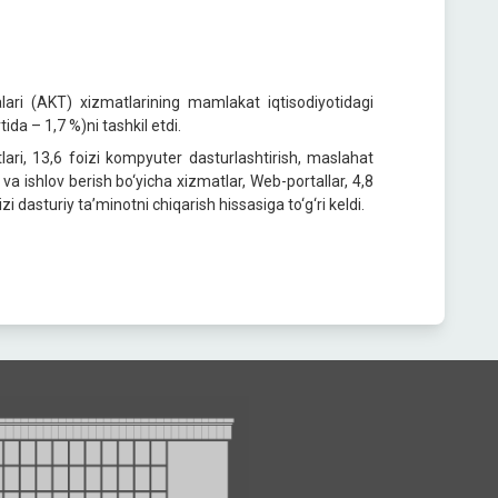
ari (AKT) xizmatlarining mamlakat iqtisodiyotidagi
da – 1,7 %)ni tashkil etdi.
ari, 13,6 foizi kompyuter dasturlashtirish, maslahat
va ishlov berish bo‘yicha xizmatlar, Web-portallar, 4,8
i dasturiy ta’minotni chiqarish hissasiga to‘g‘ri keldi.