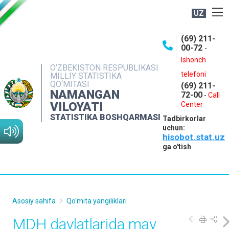
UZ
BOSHQARMA HAQIDA
(69) 211-
00-72
-
OCHIQ MA'LUMOTLAR
Ishonch
O‘ZBEKISTON RESPUBLIKASI
NASHRLAR
telefoni
MILLIY STATISTIKA
QO‘MITASI
(69) 211-
INTERAKTIV XIZMATLAR
NAMANGAN
72-00
-
Call
VILOYATI
MATBUOT XIZMATI
Center
STATISTIKA BOSHQARMASI
Tadbirkorlar
MUROJAATLAR
uchun:
hisobot.stat.uz
KONTAKTLAR
ga o'tish
Asosiy sahifa
Qo'mita yangiliklari
MDH davlatlarida may