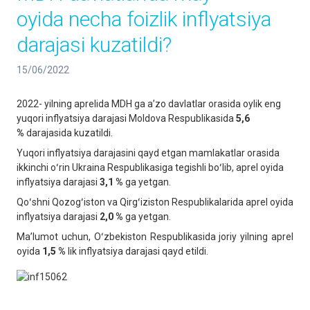
oyida necha foizlik inflyatsiya
darajasi kuzatildi?
15/06/2022
2022- yilning aprelida MDH ga aʼzo davlatlar orasida oylik eng
yuqori inflyatsiya darajasi Moldova Respublikasida
5,6
%
darajasida kuzatildi.
Yuqori inflyatsiya darajasini qayd etgan mamlakatlar orasida
ikkinchi oʻrin Ukraina Respublikasiga tegishli boʻlib, aprel oyida
inflyatsiya darajasi
3,1 %
ga yetgan.
Qoʻshni Qozogʻiston va Qirgʻiziston Respublikalarida aprel oyida
inflyatsiya darajasi
2,0 %
ga yetgan.
Maʼlumot uchun, Oʻzbekiston Respublikasida joriy yilning aprel
oyida
1,5 %
lik inflyatsiya darajasi qayd etildi.