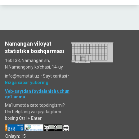
Namangan viloyat
statistika boshqarmasi
160133, Namangan sh,
N.Namangoniy ko'chasi, 14-uy.
info@namstat.uz •
Sayt xaritasi
•
Bizga xabar yuboring
Veb-saytdan foydalanish uchun
qo'llanma
Ma`lumotda xato topdingizmi?
Uni belgilang va quyidagilarni
bosing
Ctrl + Enter
Onlayn: 15