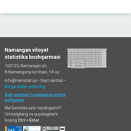
Namangan viloyat
statistika boshqarmasi
160133, Namangan sh,
N.Namangoniy ko'chasi, 14-uy.
info@namstat.uz •
Sayt xaritasi
•
Bizga xabar yuboring
Veb-saytdan foydalanish uchun
qo'llanma
Ma`lumotda xato topdingizmi?
Uni belgilang va quyidagilarni
bosing
Ctrl + Enter