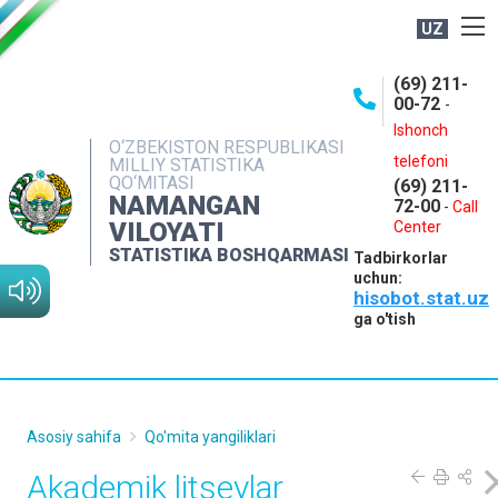
UZ
BOSHQARMA HAQIDA
(69) 211-
00-72
-
OCHIQ MA'LUMOTLAR
Ishonch
O‘ZBEKISTON RESPUBLIKASI
NASHRLAR
telefoni
MILLIY STATISTIKA
QO‘MITASI
(69) 211-
INTERAKTIV XIZMATLAR
NAMANGAN
72-00
-
Call
VILOYATI
MATBUOT XIZMATI
Center
STATISTIKA BOSHQARMASI
Tadbirkorlar
MUROJAATLAR
uchun:
hisobot.stat.uz
KONTAKTLAR
ga o'tish
Asosiy sahifa
Qo'mita yangiliklari
Akademik litseylar