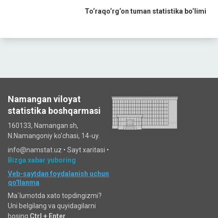
To‘raqo‘rg‘on tuman statistika bo‘limi
Namangan viloyat
statistika boshqarmasi
160133, Namangan sh,
N.Namangoniy ko'chasi, 14-uy.
info@namstat.uz •
Sayt xaritasi
•
Bizga xabar yuboring
Veb-saytdan foydalanish uchun
qo'llanma
Ma`lumotda xato topdingizmi?
Uni belgilang va quyidagilarni
bosing
Ctrl + Enter