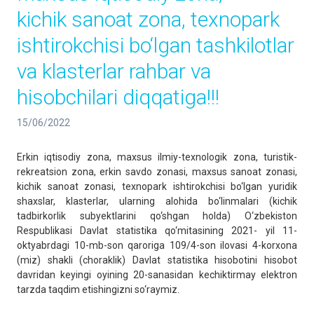
kichik sanoat zona, texnopark
ishtirokchisi bo‘lgan tashkilotlar
va klasterlar rahbar va
hisobchilari diqqatiga!!!
15/06/2022
Erkin iqtisodiy zona, maxsus ilmiy-texnologik zona, turistik-
rekreatsion zona, erkin savdo zonasi, maxsus sanoat zonasi,
kichik sanoat zonasi, texnopark ishtirokchisi bo‘lgan yuridik
shaxslar, klasterlar, ularning alohida bo‘linmalari (kichik
tadbirkorlik subyektlarini qo‘shgan holda) O‘zbekiston
Respublikasi Davlat statistika qo‘mitasining 2021- yil 11-
oktyabrdagi 10-mb-son qaroriga 109/4-son ilovasi 4-korxona
(miz) shakli (choraklik) Davlat statistika hisobotini hisobot
davridan keyingi oyining 20-sanasidan kechiktirmay elektron
tarzda taqdim etishingizni so‘raymiz.