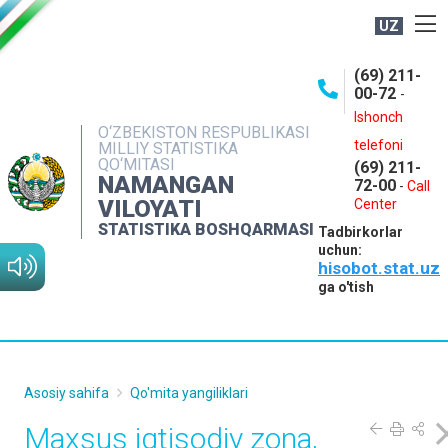
UZ
BOSHQARMA HAQIDA
(69) 211-
00-72
-
OCHIQ MA'LUMOTLAR
Ishonch
O‘ZBEKISTON RESPUBLIKASI
NASHRLAR
telefoni
MILLIY STATISTIKA
QO‘MITASI
(69) 211-
INTERAKTIV XIZMATLAR
NAMANGAN
72-00
-
Call
VILOYATI
MATBUOT XIZMATI
Center
STATISTIKA BOSHQARMASI
Tadbirkorlar
MUROJAATLAR
uchun:
hisobot.stat.uz
KONTAKTLAR
ga o'tish
Asosiy sahifa
Qo'mita yangiliklari
Maxsus iqtisodiy zona,