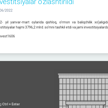
vestitsiyalar o‘zlashtirildi
06/2022
2- yil yanvar-mart oylarida qishloq, o‘rmon va baliqchilik xo‘jaligi
stitsiyalar hajmi 3796,2 mlrd. so‘mni tashkil etdi va jami investitsiyalardag
ng
Ctrl + Enter