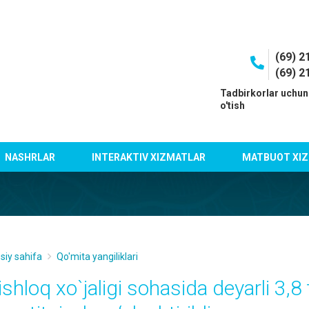
(69) 2
(69) 2
I
Tadbirkorlar uchun
o'tish
NASHRLAR
INTERAKTIV XIZMATLAR
MATBUOT XIZ
siy sahifa
Qo'mita yangiliklari
shloq xo`jaligi sohasida deyarli 3,8 t