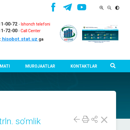
11-00-72
-
Ishonch telefoni
11-72-00
-
Call Center
hisobot.stat.uz
:
ga
MATI
MUROJAATLAR
KONTAKTLAR
rln. so‘mlik