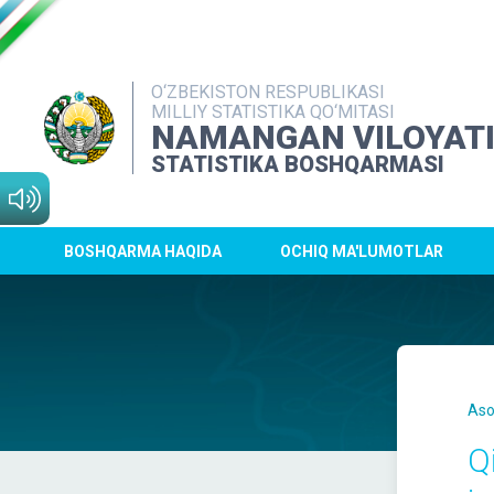
O‘ZBEKISTON RESPUBLIKASI
MILLIY STATISTIKA QO‘MITASI
NAMANGAN VILOYAT
STATISTIKA BOSHQARMASI
BOSHQARMA HAQIDA
OCHIQ MA'LUMOTLAR
Aso
Qi