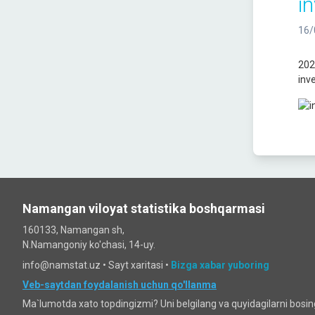
in
16/
202
inve
Namangan viloyat statistika boshqarmasi
160133, Namangan sh,
N.Namangoniy ko'chasi, 14-uy.
info@namstat.uz •
Sayt xaritasi
•
Bizga xabar yuboring
Veb-saytdan foydalanish uchun qo'llanma
Ma`lumotda xato topdingizmi? Uni belgilang va quyidagilarni bosi