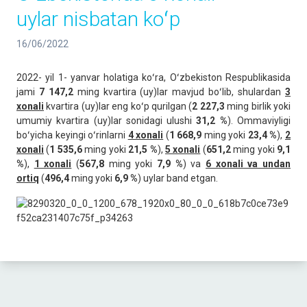
uylar nisbatan koʻp
16/06/2022
2022- yil 1- yanvar holatiga koʻra, Oʻzbekiston Respublikasida
jami
7 147,2
ming kvartira (uy)lar mavjud boʻlib, shulardan
3
xonali
kvartira (uy)lar eng koʻp qurilgan (
2 227,3
ming birlik yoki
umumiy kvartira (uy)lar sonidagi ulushi
31,2 %
). Ommaviyligi
boʻyicha keyingi oʻrinlarni
4 xonali
(
1 668,9
ming yoki
23,4 %
),
2
xonali
(
1 535,6
ming yoki
21,5 %
),
5 xonali
(
651,2
ming yoki
9,1
%
),
1 xonali
(
567,8
ming yoki
7,9 %
) va
6 xonali va undan
ortiq
(
496,4
ming yoki
6,9 %
) uylar band etgan.