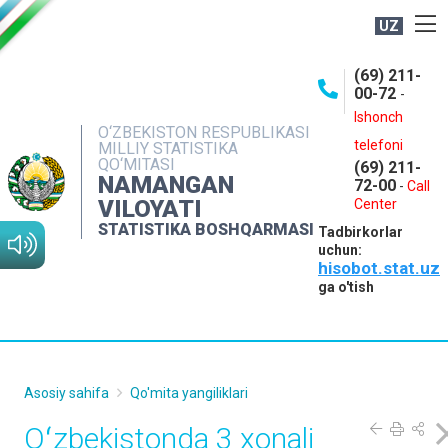
UZ
BOSHQARMA HAQIDA
(69) 211-
00-72
-
OCHIQ MA'LUMOTLAR
Ishonch
O‘ZBEKISTON RESPUBLIKASI
NASHRLAR
telefoni
MILLIY STATISTIKA
QO‘MITASI
(69) 211-
INTERAKTIV XIZMATLAR
NAMANGAN
72-00
-
Call
VILOYATI
MATBUOT XIZMATI
Center
STATISTIKA BOSHQARMASI
Tadbirkorlar
MUROJAATLAR
uchun:
hisobot.stat.uz
KONTAKTLAR
ga o'tish
Asosiy sahifa
Qo'mita yangiliklari
Oʻzbekistonda 3 xonali