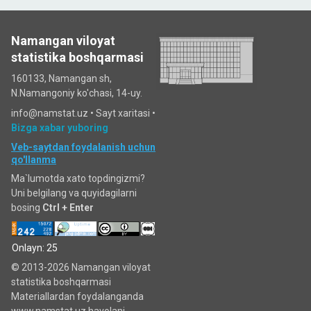
Namangan viloyat
statistika boshqarmasi
160133, Namangan sh,
N.Namangoniy ko'chasi, 14-uy.
info@namstat.uz •
Sayt xaritasi
•
Bizga xabar yuboring
Veb-saytdan foydalanish uchun
qo'llanma
Ma`lumotda xato topdingizmi?
Uni belgilang va quyidagilarni
bosing
Ctrl + Enter
Onlayn: 25
© 2013-2026 Namangan viloyat
statistika boshqarmasi
Materiallardan foydalanganda