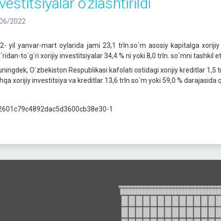
vestitsiyalar o‘zlashtirildi
06/2022
2- yil yanvar-mart oylarida jami 23,1 trln.so`m asosiy kapitalga xorijiy i
`ridan-to`g`ri xorijiy investitsiyalar 34,4 % ni yoki 8,0 trln. so`mni tashkil et
ningdek, O`zbekiston Respublikasi kafolati ostidagi xorijiy kreditlar 1,
qa xorijiy investitsiya va kreditlar 13,6 trln.so`m yoki 59,0 % darajasida q