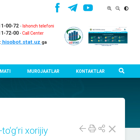
11-00-72
-
Ishonch telefoni
11-72-00
-
Call Center
hisobot.stat.uz
:
ga
MATI
MUROJAATLAR
KONTAKTLAR
o‘g‘ri xorijiy