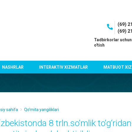
(69) 2
(69) 2
I
Tadbirkorlar uchun
o'tish
NASHRLAR
INTERAKTIV XIZMATLAR
MATBUOT XIZ
siy sahifa
Qo'mita yangiliklari
zbekistonda 8 trln.so‘mlik to‘g‘ridan-t