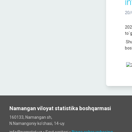
in
20/
202
to`g
Shu
bosh
Namangan viloyat statistika boshqarmasi
160133, Namangan sh,
N.Namangoniy ko'chasi, 14-uy.