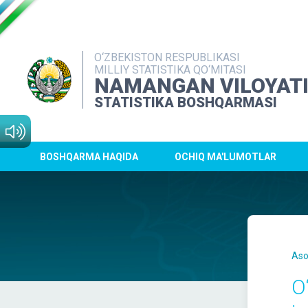
O‘ZBEKISTON RESPUBLIKASI
MILLIY STATISTIKA QO‘MITASI
NAMANGAN VILOYAT
STATISTIKA BOSHQARMASI
BOSHQARMA HAQIDA
OCHIQ MA'LUMOTLAR
Aso
O‘