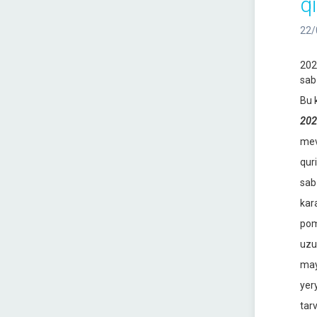
q
22/
202
sab
Bu 
2022
mev
qur
sab
kar
pom
uzu
may
yer
tar