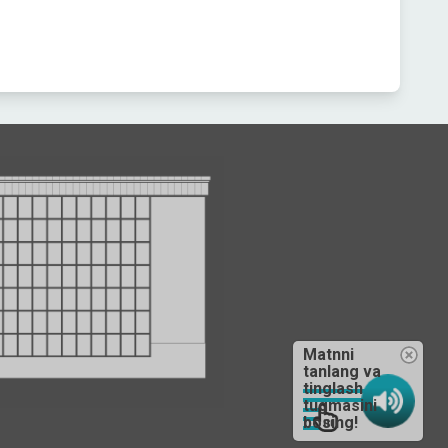
Matnni
tanlang va
tinglash
tugmasini
bosing!