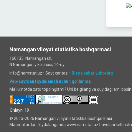
Namangan viloyat statistika boshqarmasi
160133, Namangan sh,
N.Namangoniy ko'chasi, 14-uy.
info@namstat.uz •
Sayt xaritasi
•
Bizga xabar yuboring
Veb-saytdan foydalanish uchun qo'llanma
Ma`lumotda xato topdingizmi? Uni belgilang va quyidagilarni bosi
Onlayn: 19
© 2013-2026 Namangan viloyat statistika boshqarmasi
Materiallardan foydalanganda www.namstat.uz havolani keltirish 