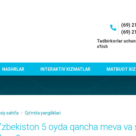
(69) 2
(69) 2
I
Tadbirkorlar uchun
o'tish
NASHRLAR
INTERAKTIV XIZMATLAR
MATBUOT XIZ
siy sahifa
Qo'mita yangiliklari
ʻzbekiston 5 oyda qancha meva va 