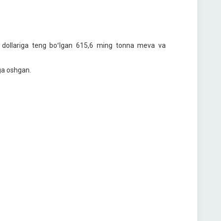
 dollariga teng boʻlgan 615,6 ming tonna meva va
aga oshgan.