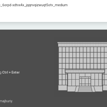
ng
Ctrl + Enter
majburiy.