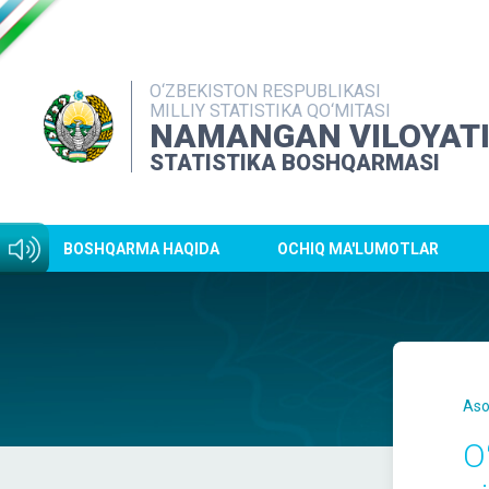
O‘ZBEKISTON RESPUBLIKASI
MILLIY STATISTIKA QO‘MITASI
NAMANGAN VILOYAT
STATISTIKA BOSHQARMASI
BOSHQARMA HAQIDA
OCHIQ MA'LUMOTLAR
Aso
O