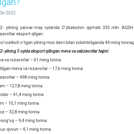
ilgan?
06/2022
2- yilning yanvar-may oylarida Oʻzbekiston qiymati 335 mln. AQSH
zavotlar eksport qilgan.
koʻrsatkich oʻtgan yilning mos davri bilan solishtirilganda 44 ming tonn
- yilning 5 oyida eksport qilingan meva va sabzavotlar hajmi:
a va rezavorlar – 61 ming tonna
itilgan meva va rezavorlar – 17,6 ming tonna
zavotlar – 498 ming tonna
am – 127,8 ming tonna
idor – 41,4 ming tonna
m – 10,1 ming tonna
iz – 32,8 ming tonna
yongʻoq – 9,4 ming tonna
vuz-qovun – 4,1 ming tonna