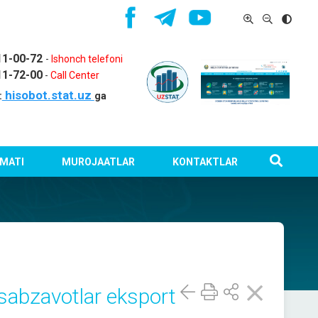
11-00-72
-
Ishonch telefoni
11-72-00
-
Call Center
hisobot.stat.uz
:
ga
MATI
MUROJAATLAR
KONTAKTLAR
sabzavotlar eksport