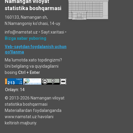
Namangan viloyat
statistika boshqarmasi
160133, Namangan sh,
N.Namangoniy ko'chasi, 14-uy.
info@namstat.uz •
Sayt xaritasi
•
Bizga xabar yuboring
Veb-saytdan foydalanish uchun
qo'llanma
Ma`lumotda xato topdingizmi?
Uni belgilang va quyidagilarni
bosing
Ctrl + Enter
Onlayn: 14
© 2013-2026 Namangan viloyat
statistika boshqarmasi
Materiallardan foydalanganda
www.namstat.uz havolani
keltirish majburiy.