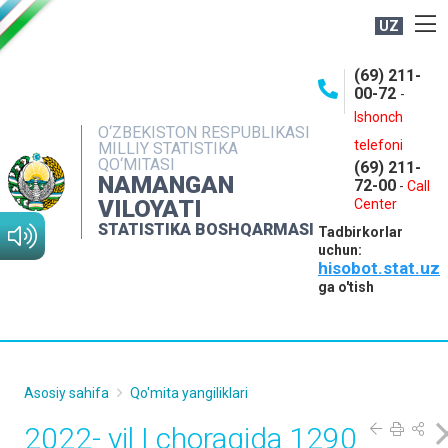
UZ
BOSHQARMA HAQIDA
(69) 211-
00-72
-
OCHIQ MA'LUMOTLAR
Ishonch
O‘ZBEKISTON RESPUBLIKASI
NASHRLAR
telefoni
MILLIY STATISTIKA
QO‘MITASI
(69) 211-
INTERAKTIV XIZMATLAR
NAMANGAN
72-00
-
Call
VILOYATI
MATBUOT XIZMATI
Center
STATISTIKA BOSHQARMASI
Tadbirkorlar
MUROJAATLAR
uchun:
hisobot.stat.uz
KONTAKTLAR
ga o'tish
Asosiy sahifa
Qo'mita yangiliklari
2022- yil I choragida 1290