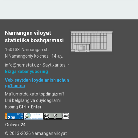
Namangan viloyat
statistika boshqarmasi
160133, Namangan sh,
N.Namangoniy ko'chasi, 14-uy.
info@namstat.uz •
Sayt xaritasi
•
Bizga xabar yuboring
Veb-saytdan foydalanish uchun
qo'llanma
Ma`lumotda xato topdingizmi?
Uni belgilang va quyidagilarni
bosing
Ctrl + Enter
Onlayn: 24
© 2013-2026 Namangan viloyat