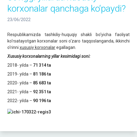
korxonalar qanchaga ko‘paydi?
23/06/2022
Respublikamizda tashkiliy-huquqiy shakli bo‘yicha faoliyat
ko‘rsatayotgan korxonalar soni o‘zaro taqqoslanganda, ikkinchi
o‘rinni
xususiy korxonalar
egallagan.
Xususiy korxonalarning yillar
kesimidagi soni:
2018- yilda –
71
314
ta
2019- yilda –
81 186
ta
2020- yilda –
85 683
ta
2021- yilda –
92 351 ta
2022- yilda –
90 196 ta