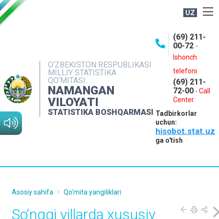
UZ
BOSHQARMA HAQIDA
(69) 211-
00-72
-
OCHIQ MA'LUMOTLAR
Ishonch
O‘ZBEKISTON RESPUBLIKASI
NASHRLAR
telefoni
MILLIY STATISTIKA
QO‘MITASI
(69) 211-
INTERAKTIV XIZMATLAR
NAMANGAN
72-00
-
Call
VILOYATI
MATBUOT XIZMATI
Center
STATISTIKA BOSHQARMASI
Tadbirkorlar
MUROJAATLAR
uchun:
hisobot.stat.uz
KONTAKTLAR
ga o'tish
Asosiy sahifa
Qo'mita yangiliklari
So‘nggi yillarda xususiy